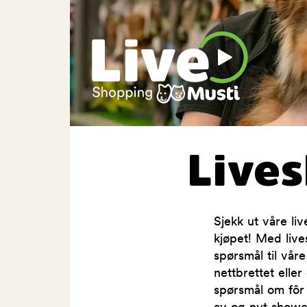
Live
Sjekk ut våre l
kjøpet! Med live
spørsmål til vår
nettbrettet elle
spørsmål om fôr 