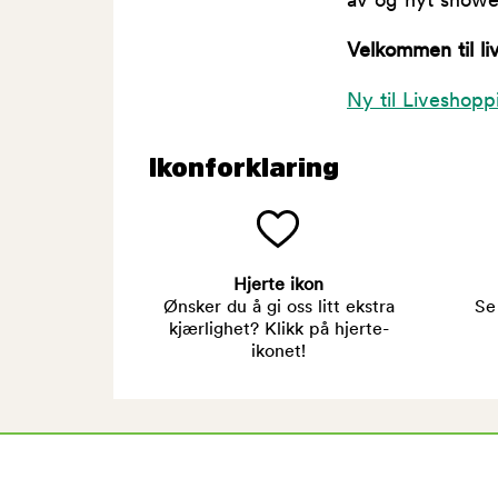
av og nyt showe
Velkommen til li
Ny til Liveshopp
Ikonforklaring
Hjerte ikon
Ønsker du å gi oss litt ekstra
Se
kjærlighet? Klikk på hjerte-
ikonet!