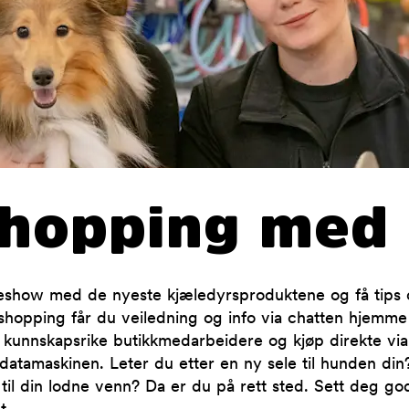
shopping med 
iveshow med de nyeste kjæledyrsproduktene og få tips 
shopping får du veiledning og info via chatten hjemme i
e kunnskapsrike butikkmedarbeidere og kjøp direkte via
r datamaskinen. Leter du etter en ny sele til hunden di
til din lodne venn? Da er du på rett sted. Sett deg godt