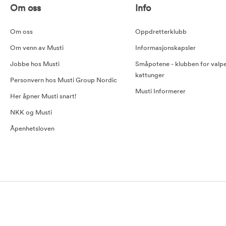
Om oss
Info
Om oss
Oppdretterklubb
Om venn av Musti
Informasjonskapsler
Jobbe hos Musti
Småpotene - klubben for valp
kattunger
Personvern hos Musti Group Nordic
Musti Informerer
Her åpner Musti snart!
NKK og Musti
Åpenhetsloven