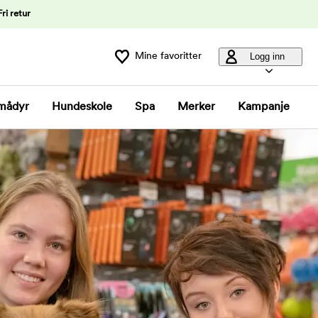
Fri retur
Mine favoritter
Logg inn
mådyr
Hundeskole
Spa
Merker
Kampanje