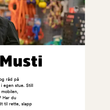
Musti
og råd på
 egen stue. Still
 mobilen,
n? Har du
 til rette, slapp