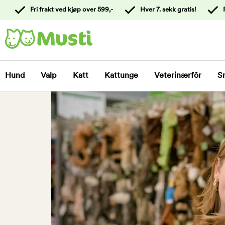
 til
Fri frakt ved kjøp over 599,-
Hver 7. sekk gratis!
oldet
Kontakt
kundeservice
Hund
Valp
Katt
Kattunge
Veterinærfôr
S