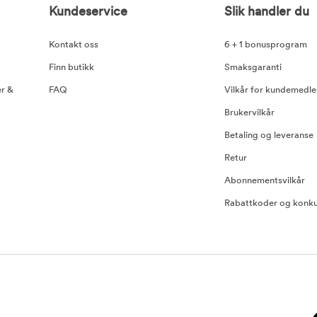
Kundeservice
Slik handler du
Kontakt oss
6 + 1 bonusprogram
Finn butikk
Smaksgaranti
er &
FAQ
Vilkår for kundemedl
Brukervilkår
Betaling og leveranse
Retur
Abonnementsvilkår
Rabattkoder og konku