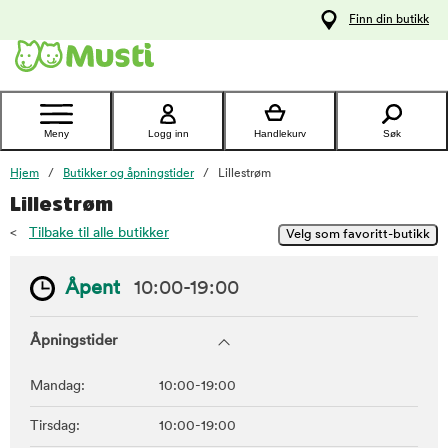
 til
Finn din butikk
oldet
Kontakt
kundeservice
Meny
Logg inn
Handlekurv
Søk
Hjem
Butikker og åpningstider
Lillestrøm
Lillestrøm
<
Tilbake til alle butikker
Åpent
10:00-19:00
Åpningstider
Mandag:
10:00-19:00
Tirsdag:
10:00-19:00