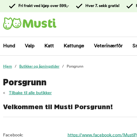
 til
Fri frakt ved kjøp over 599,-
Hver 7. sekk gratis!
oldet
Kontakt
kundeservice
Hund
Valp
Katt
Kattunge
Veterinærfôr
S
Hjem
Butikker og åpningstider
Porsgrunn
Porsgrunn
<
Tilbake til alle butikker
Velkommen til Musti Porsgrunn!
Facebook:
https://www.facebook.com/MustiP