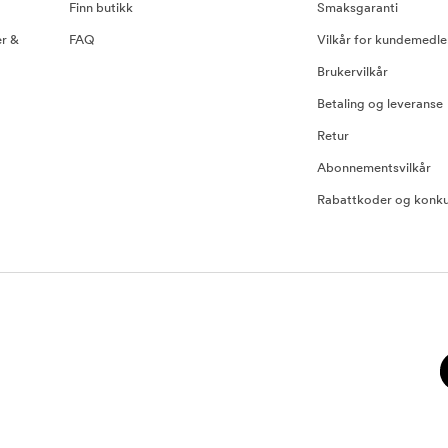
Finn butikk
Smaksgaranti
er &
FAQ
Vilkår for kundemedl
Brukervilkår
Betaling og leveranse
Retur
Abonnementsvilkår
Rabattkoder og konku