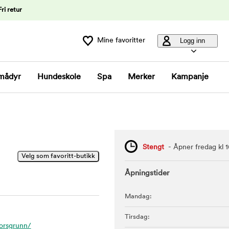
Fri retur
Mine favoritter
Logg inn
mådyr
Hundeskole
Spa
Merker
Kampanje
Stengt
- Åpner fredag kl 
Åpningstider
Mandag:
Tirsdag:
orsgrunn/