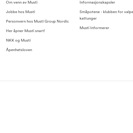
Om venn av Musti
Informasjonskapsler
Jobbe hos Musti
Småpotene - klubben for valp
kattunger
Personvern hos Musti Group Nordic
Musti Informerer
Her åpner Musti snart!
NKK og Musti
Åpenhetsloven