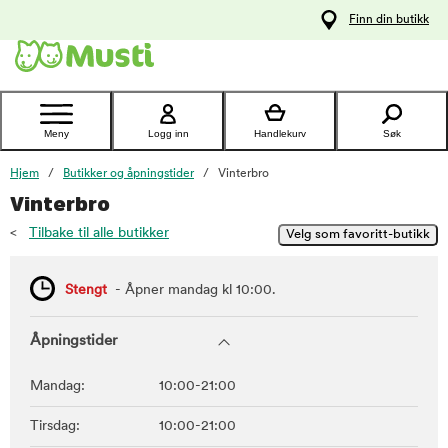
 til
Finn din butikk
oldet
Kontakt
kundeservice
Meny
Logg inn
Handlekurv
Søk
Hjem
Butikker og åpningstider
Vinterbro
Vinterbro
<
Tilbake til alle butikker
Stengt
- Åpner mandag kl 10:00.
Åpningstider
Mandag:
10:00-21:00
Tirsdag:
10:00-21:00