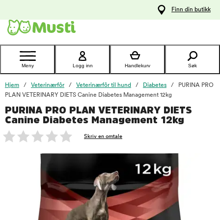
 til
Finn din butikk
oldet
Kontakt
kundeservice
Meny
Logg inn
Handlekurv
Søk
Hjem
Veterinærfôr
Veterinærfôr til hund
Diabetes
PURINA PRO
PLAN VETERINARY DIETS Canine Diabetes Management 12kg
PURINA PRO PLAN VETERINARY DIETS
foo
Canine Diabetes Management 12kg
Skriv en omtale