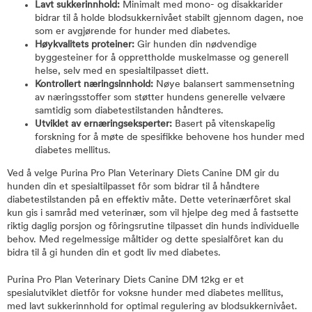
Lavt sukkerinnhold:
Minimalt med mono- og disakkarider
bidrar til å holde blodsukkernivået stabilt gjennom dagen, noe
som er avgjørende for hunder med diabetes.
Høykvalitets proteiner:
Gir hunden din nødvendige
byggesteiner for å opprettholde muskelmasse og generell
helse, selv med en spesialtilpasset diett.
Kontrollert næringsinnhold:
Nøye balansert sammensetning
av næringsstoffer som støtter hundens generelle velvære
samtidig som diabetestilstanden håndteres.
Utviklet av ernæringseksperter:
Basert på vitenskapelig
forskning for å møte de spesifikke behovene hos hunder med
diabetes mellitus.
Ved å velge Purina Pro Plan Veterinary Diets Canine DM gir du
hunden din et spesialtilpasset fôr som bidrar til å håndtere
diabetestilstanden på en effektiv måte. Dette veterinærfôret skal
kun gis i samråd med veterinær, som vil hjelpe deg med å fastsette
riktig daglig porsjon og fôringsrutine tilpasset din hunds individuelle
behov. Med regelmessige måltider og dette spesialfôret kan du
bidra til å gi hunden din et godt liv med diabetes.
Purina Pro Plan Veterinary Diets Canine DM 12kg er et
spesialutviklet dietfôr for voksne hunder med diabetes mellitus,
med lavt sukkerinnhold for optimal regulering av blodsukkernivået.