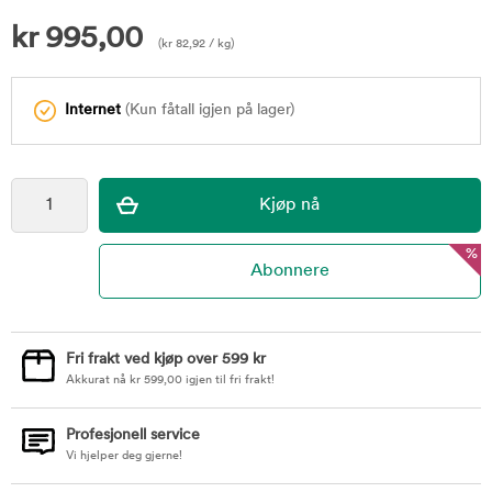
kr
995,00
(
kr
82,92
/ kg)
Internet
(Kun fåtall igjen på lager)
%
Fri frakt ved kjøp over 599 kr
Akkurat nå
kr
599,00
igjen til fri frakt!
Profesjonell service
Vi hjelper deg gjerne!