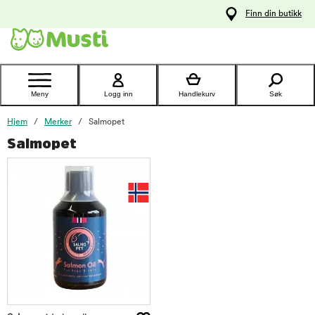
 til
Finn din butikk
oldet
Kontakt
kundeservice
Meny
Logg inn
Handlekurv
Søk
Hjem
Merker
Salmopet
Salmopet