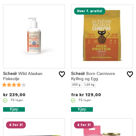
Hver 7. gratis!
Schesir
Wild Alaskan
Schesir
Born Carnivore
Fiskeolje
Kylling og Egg
255 g
1,25 kg
kr
239,00
fra
kr
129,00
På lager.
På lager.
Kjøp
Kjøp
4 for 3!
4 for 3!