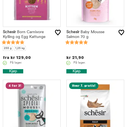
Schesir
Born Carnivore
Schesir
Baby Mousse
Kylling og Egg Kattunge
Salmon 70 g
255 g
1,25 kg
fra
kr
129,00
kr
21,90
På lager.
På lager.
Kjøp
Kjøp
4 for 3!
Hver 7. gratis!