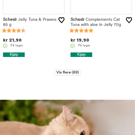
Schesir
Jelly Tuna & Prawns
Schesir
Complements Cat
85 g
Tuna with aloe in Jelly 70g
kr
21,90
kr
19,90
På lager.
På lager.
Kjøp
Kjøp