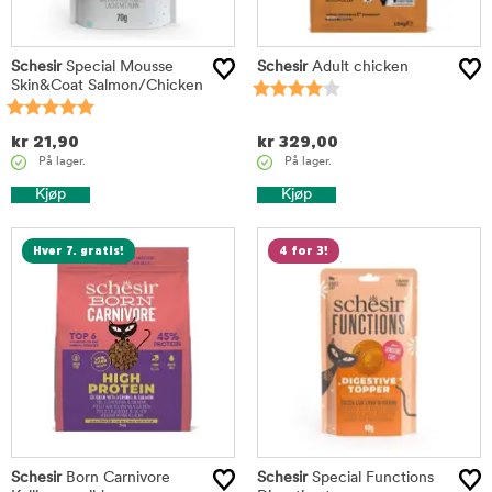
Schesir
Special Mousse
Schesir
Adult chicken
Skin&Coat Salmon/Chicken
kr
21,90
kr
329,00
På lager.
På lager.
Kjøp
Kjøp
Hver 7. gratis!
4 for 3!
Schesir
Born Carnivore
Schesir
Special Functions