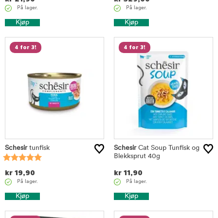
På lager.
På lager.
Kjøp
Kjøp
4 for 3!
4 for 3!
Schesir
tunfisk
Schesir
Cat Soup Tunfisk og
Blekksprut 40g
kr
19,90
kr
11,90
På lager.
På lager.
Kjøp
Kjøp