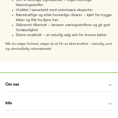
100 % naturlige ingredienser – ingen kunstige
tilsetningsstoffer
Utviklet i samarbeid med veterinære eksperter
Bærekraftige og etisk forsvarlige råvarer – kjøtt fra trygge
kilder og fisk fra åpne hav
Skånsomt tilberedt – bevarer næringsstoffene og gir god
fordøyelighet
Ekstra smakfullt – et naturlig valg selv for kresne katter
Når du velger Schesir, velger du et fôr av ekte kvalitet – naturlig, sunt
og uimotståelig velsmakende!
Om oss
Info