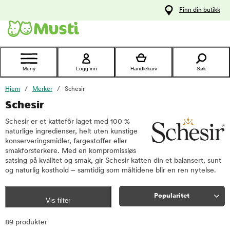
 til
Finn din butikk
oldet
Kontakt
kundeservice
Meny
Logg inn
Handlekurv
Søk
Hjem
Merker
Schesir
Schesir
Schesir er et kattefôr laget med 100 %
naturlige ingredienser, helt uten kunstige
konserveringsmidler, fargestoffer eller
smakforsterkere. Med en kompromissløs
satsing på kvalitet og smak, gir Schesir katten din et balansert, sunt
og naturlig kosthold – samtidig som måltidene blir en ren nytelse.
Popularitet
Vis filter
Sorter
89 produkter