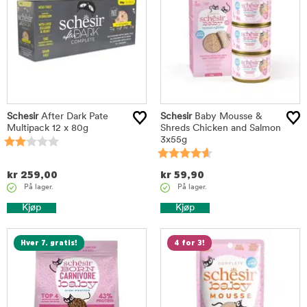
Schesir
After Dark Pate
Schesir
Baby Mousse &
Multipack 12 x 80g
Shreds Chicken and Salmon
3x55g
kr
259,00
kr
59,90
På lager.
På lager.
Kjøp
Kjøp
Hver 7. gratis!
4 for 3!