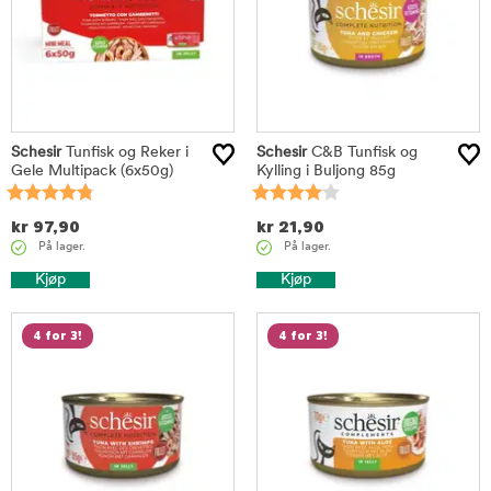
Schesir
Tunfisk og Reker i
Schesir
C&B Tunfisk og
Gele Multipack (6x50g)
Kylling i Buljong 85g
kr
97,90
kr
21,90
På lager.
På lager.
Kjøp
Kjøp
4 for 3!
4 for 3!