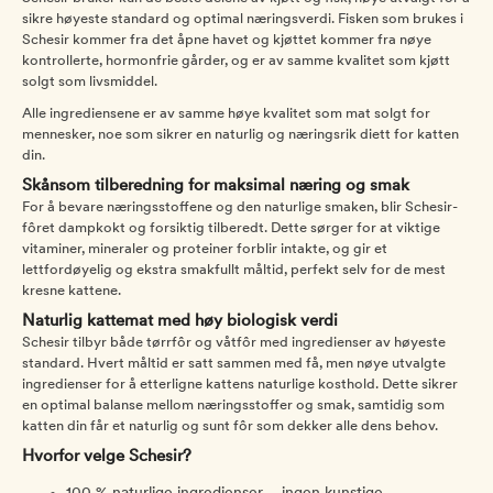
sikre høyeste standard og optimal næringsverdi. Fisken som brukes i
Schesir kommer fra det åpne havet og kjøttet kommer fra nøye
kontrollerte, hormonfrie gårder, og er av samme kvalitet som kjøtt
solgt som livsmiddel.
Alle ingrediensene er av samme høye kvalitet som mat solgt for
mennesker, noe som sikrer en naturlig og næringsrik diett for katten
din.
Skånsom tilberedning for maksimal næring og smak
For å bevare næringsstoffene og den naturlige smaken, blir Schesir-
fôret dampkokt og forsiktig tilberedt. Dette sørger for at viktige
vitaminer, mineraler og proteiner forblir intakte, og gir et
lettfordøyelig og ekstra smakfullt måltid, perfekt selv for de mest
kresne kattene.
Naturlig kattemat med høy biologisk verdi
Schesir tilbyr både tørrfôr og våtfôr med ingredienser av høyeste
standard. Hvert måltid er satt sammen med få, men nøye utvalgte
ingredienser for å etterligne kattens naturlige kosthold. Dette sikrer
en optimal balanse mellom næringsstoffer og smak, samtidig som
katten din får et naturlig og sunt fôr som dekker alle dens behov.
Hvorfor velge Schesir?