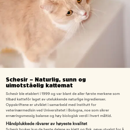
Schesir – Naturlig, sunn og
uimotståelig kattemat
Schesir ble etablert i 1999 og var blant de aller første merkene som
tilbød kattefôr laget av utelukkende naturlige ingredienser.
Oppskriftene er utviklet i samarbeid med Institutt for
veterinærmedisin ved Universitetet i Bologna, noe som sikrer
ernæringsmessig balanse og høy biologisk verdi i hvert måltid.
Håndplukkede råvarer av høyeste kvalitet
Schesir bruker kun de beste delene av kjøtt og fisk, nøye utvalgt for å