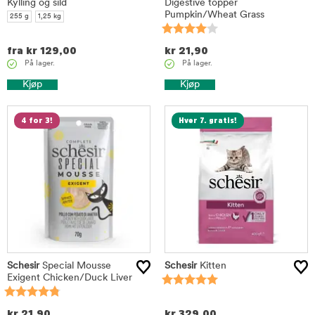
Kylling og sild
Digestive topper
Pumpkin/Wheat Grass
255 g
1,25 kg
fra
kr
129,00
kr
21,90
På lager.
På lager.
Kjøp
Kjøp
4 for 3!
Hver 7. gratis!
Schesir
Special Mousse
Schesir
Kitten
Exigent Chicken/Duck Liver
kr
21,90
kr
329,00