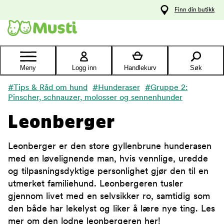
 til
Finn din butikk
oldet
Kontakt
kundeservice
Meny
Logg inn
Handlekurv
Søk
#Tips & Råd om hund
#Hunderaser
#Gruppe 2:
Pinscher, schnauzer, molosser og sennenhunder
Leonberger
Leonberger er den store gyllenbrune hunderasen
med en løvelignende man, hvis vennlige, uredde
og tilpasningsdyktige personlighet gjør den til en
utmerket familiehund. Leonbergeren tusler
gjennom livet med en selvsikker ro, samtidig som
den både har lekelyst og liker å lære nye ting. Les
mer om den lodne leonbergeren her!