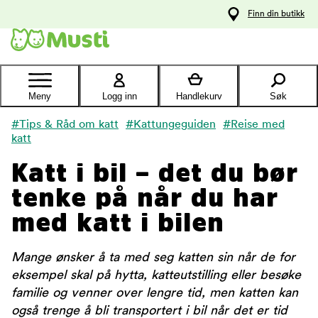
 til
Finn din butikk
oldet
Kontakt
kundeservice
Meny
Logg inn
Handlekurv
Søk
#Tips & Råd om katt
#Kattungeguiden
#Reise med
katt
Katt i bil – det du bør
tenke på når du har
med katt i bilen
Mange ønsker å ta med seg katten sin når de for
eksempel skal på hytta, katteutstilling eller besøke
familie og venner over lengre tid, men katten kan
også trenge å bli transportert i bil når det er tid