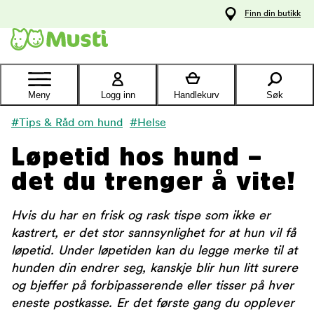
 til
Finn din butikk
oldet
Kontakt
kundeservice
Meny
Logg inn
Handlekurv
Søk
#Tips & Råd om hund
#Helse
Løpetid hos hund –
det du trenger å vite!
Hvis du har en frisk og rask tispe som ikke er
kastrert, er det stor sannsynlighet for at hun vil få
løpetid. Under løpetiden kan du legge merke til at
hunden din endrer seg, kanskje blir hun litt surere
og bjeffer på forbipasserende eller tisser på hver
eneste postkasse. Er det første gang du opplever