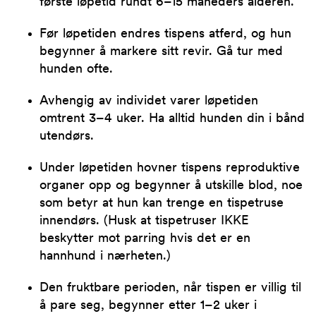
første løpetid rundt 6–15 måneders alderen.
Før løpetiden endres tispens atferd, og hun
begynner å markere sitt revir. Gå tur med
hunden ofte.
Avhengig av individet varer løpetiden
omtrent 3–4 uker. Ha alltid hunden din i bånd
utendørs.
Under løpetiden hovner tispens reproduktive
organer opp og begynner å utskille blod, noe
som betyr at hun kan trenge en tispetruse
innendørs. (Husk at tispetruser IKKE
beskytter mot parring hvis det er en
hannhund i nærheten.)
Den fruktbare perioden, når tispen er villig til
å pare seg, begynner etter 1–2 uker i