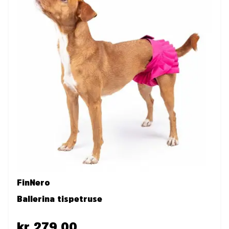
FinNero
Ballerina tispetruse
kr 279.00