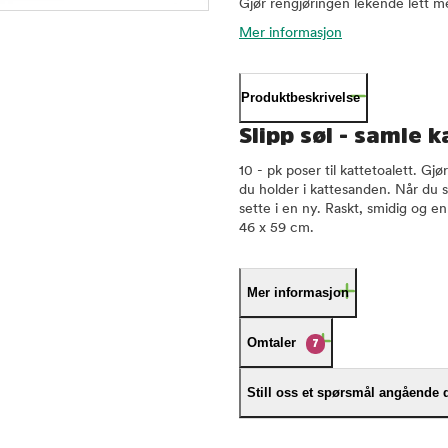
Gjør rengjøringen lekende lett me
Mer informasjon
Produktbeskrivelse
Slipp søl - samle 
10 - pk poser til kattetoalett. Gj
du holder i kattesanden. Når du
sette i en ny. Raskt, smidig og enk
46 x 59 cm.
Mer informasjon
Omtaler
7
Still oss et spørsmål angående 