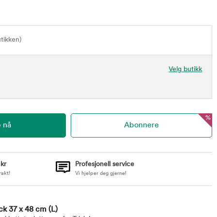
utikken)
Velg butikk
%
 kr
Profesjonell service
rakt!
Vi hjelper deg gjerne!
ack 37 x 48 cm
(L)