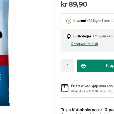
kr
89,90
Internet
(På lager i nettb
Butikklager
(74 butikker)
Reserver i butikk
Fri frakt ved kjøp over 599
Akkurat nå
kr
599,00
igjen til fri f
Trixie Katteboks poser 10-p