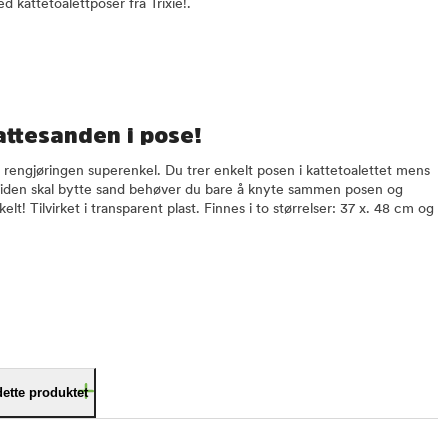
d kattetoalettposer fra Trixie!.
kattesanden i pose!
ør rengjøringen superenkel. Du trer enkelt posen i kattetoalettet mens
 siden skal bytte sand behøver du bare å knyte sammen posen og
elt! Tilvirket i transparent plast. Finnes i to størrelser: 37 x. 48 cm og
dette produktet