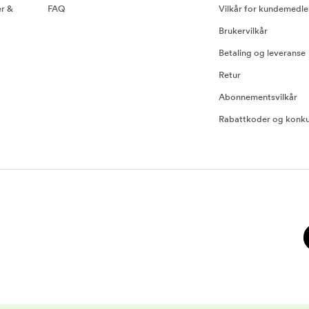
er &
FAQ
Vilkår for kundemedl
Brukervilkår
Betaling og leveranse
Retur
Abonnementsvilkår
Rabattkoder og konku