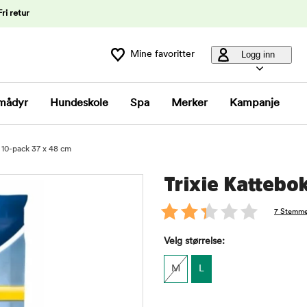
Fri retur
Mine favoritter
Logg inn
mådyr
Hundeskole
Spa
Merker
Kampanje
r 10-pack 37 x 48 cm
Trixie Kattebo
7 Stemme
Velg størrelse:
M
L