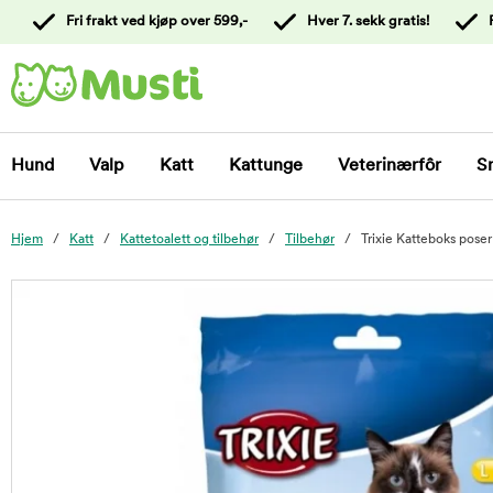
 til
Fri frakt ved kjøp over 599,-
Hver 7. sekk gratis!
oldet
Kontakt
kundeservice
Hund
Valp
Katt
Kattunge
Veterinærfôr
S
Hjem
Katt
Kattetoalett og tilbehør
Tilbehør
Trixie Katteboks pose
foo