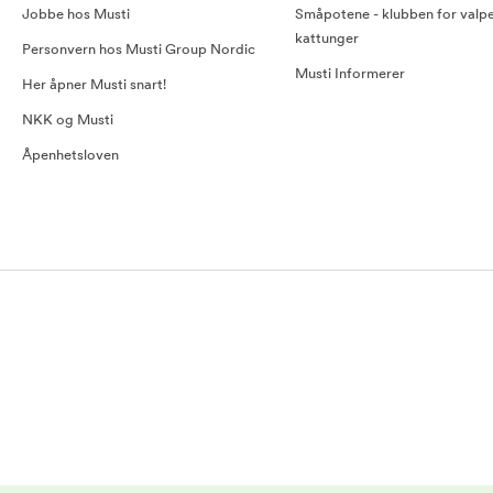
Jobbe hos Musti
Småpotene - klubben for valp
kattunger
Personvern hos Musti Group Nordic
Musti Informerer
Her åpner Musti snart!
NKK og Musti
Åpenhetsloven