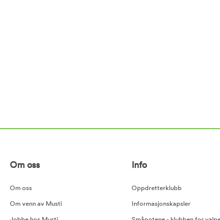
Om oss
Info
Om oss
Oppdretterklubb
Om venn av Musti
Informasjonskapsler
Jobbe hos Musti
Småpotene - klubben for valp