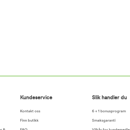
Kundeservice
Slik handler du
Kontakt oss
6 + 1 bonusprogram
Finn butikk
Smaksgaranti
er &
FAQ
Vilkår for kundemedl