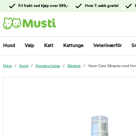
 til
Fri frakt ved kjøp over 599,-
Hver 7. sekk gratis!
oldet
Kontakt
kundeservice
Hund
Valp
Katt
Kattunge
Veterinærfôr
S
Hjem
Hund
Hundens helse
Sårpleie
Vezer Care Sårspray med Ho
foo