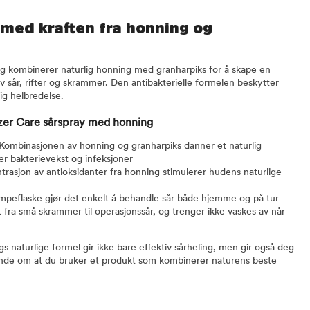
 med kraften fra honning og
 kombinerer naturlig honning med granharpiks for å skape en
 sår, rifter og skrammer. Den antibakterielle formelen beskytter
ig helbredelse.
ezer Care sårspray med honning
: Kombinasjonen av honning og granharpiks danner et naturlig
r bakterievekst og infeksjoner
trasjon av antioksidanter fra honning stimulerer hudens naturlige
umpeflaske gjør det enkelt å behandle sår både hjemme og på tur
alt fra små skrammer til operasjonssår, og trenger ikke vaskes av når
 naturlige formel gir ikke bare effektiv sårheling, men gir også deg
ende om at du bruker et produkt som kombinerer naturens beste