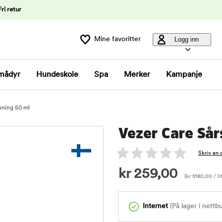
Fri retur
Mine favoritter
Logg inn
mådyr
Hundeskole
Spa
Merker
Kampanje
nning 50 ml
Vezer Care Så
Skriv en 
kr
259,00
(
kr
5180,00
/ li
Internet
(På lager i nettb