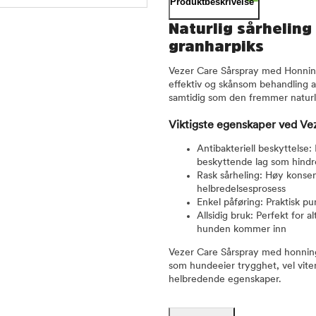
Produktbeskrivelse
Naturlig sårheling
granharpiks
Vezer Care Sårspray med Honning
effektiv og skånsom behandling av
samtidig som den fremmer naturl
Viktigste egenskaper ved V
Antibakteriell beskyttelse
beskyttende lag som hindre
Rask sårheling: Høy konsen
helbredelsesprosess
Enkel påføring: Praktisk p
Allsidig bruk: Perfekt for 
hunden kommer inn
Vezer Care Sårspray med honnings
som hundeeier trygghet, vel vit
helbredende egenskaper.