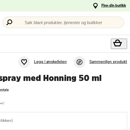
Finn din butikk
Søk blant produkter, tjenester og butikker
Legg i ønskelisten
Sammenlign produkt
rspray med Honning 50 ml
omtale
ter)
utikken)