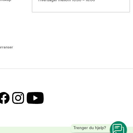
Hverdager mellom 10.00 – 16.00
rranser
Trenger du hjelp?