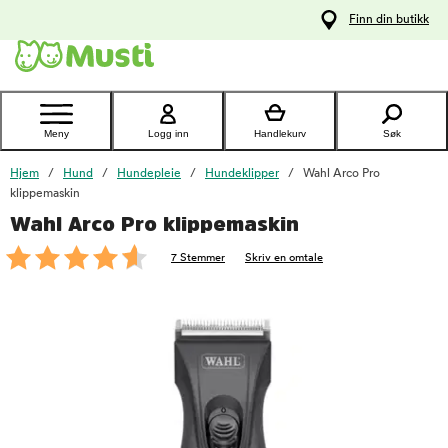
 til
Finn din butikk
oldet
Kontakt
kundeservice
Meny
Logg inn
Handlekurv
Søk
Hjem
Hund
Hundepleie
Hundeklipper
Wahl Arco Pro
klippemaskin
Wahl Arco Pro klippemaskin
foo
7 Stemmer
Skriv en omtale