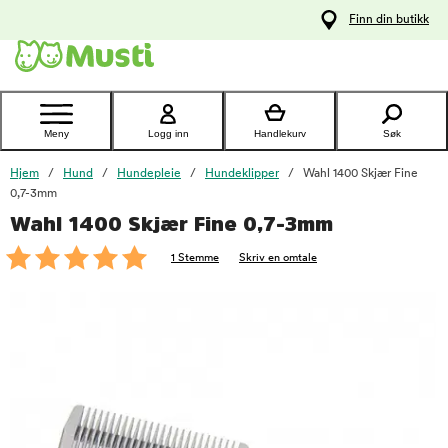
 til
Finn din butikk
oldet
Kontakt
kundeservice
Meny
Logg inn
Handlekurv
Søk
Hjem
Hund
Hundepleie
Hundeklipper
Wahl 1400 Skjær Fine
0,7-3mm
Wahl 1400 Skjær Fine 0,7-3mm
foo
1 Stemme
Skriv en omtale