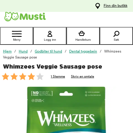
 til
Finn din butikk
oldet
Kontakt
kundeservice
Meny
Logg inn
Handlekurv
Søk
Hjem
Hund
Godbiter til hund
Dental tyggebein
Whimzees
Veggie Sausage pose
Whimzees Veggie Sausage pose
foo
1 Stemme
Skriv en omtale