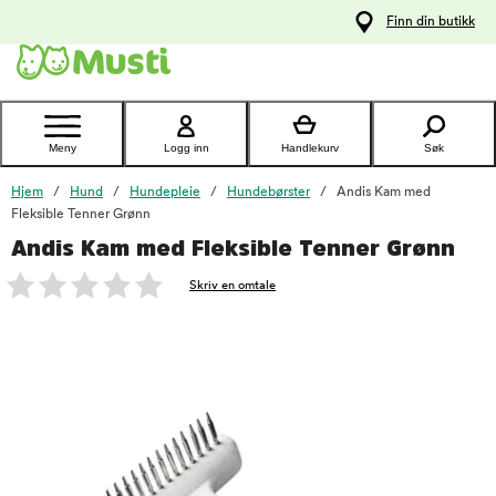
 til
Finn din butikk
oldet
Kontakt
kundeservice
Meny
Logg inn
Handlekurv
Søk
Hjem
Hund
Hundepleie
Hundebørster
Andis Kam med
Fleksible Tenner Grønn
Andis Kam med Fleksible Tenner Grønn
foo
Skriv en omtale