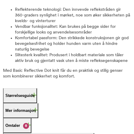
Reflekterende teknologi: Den innvevde reflekstråden gir
360-graders synlighet i mørket, noe som øker sikkerheten på
kvelds- og vinterturer
Vendbar funksjonalitet: Kan brukes på begge sider for
forskjellige looks og anvendelsesområder
Komfortabel passform: Den strikkede konstruksjonen gir god
bevegelsesfrihet og holder hunden varm uten å hindre
naturlig bevegelse
Slitesterk kvalitet: Produsert i holdbart materiale som tåler
aktiv bruk og gjentatt vask uten å miste refleksegenskapene
Med Basic Reflective Dot knit får du en praktisk og stilig genser
som kombinerer sikkerhet og komfort.
Størrelsesguide
Mer informasjon
Omtaler
0