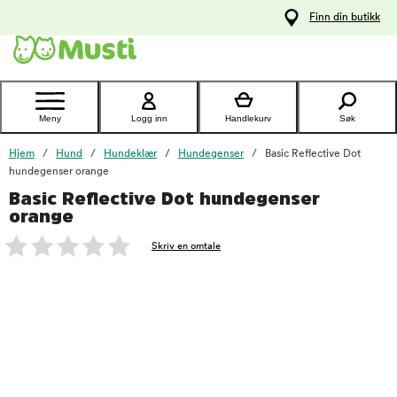
 til
Finn din butikk
oldet
Kontakt
kundeservice
Meny
Logg inn
Handlekurv
Søk
Hjem
Hund
Hundeklær
Hundegenser
Basic Reflective Dot
hundegenser orange
Basic Reflective Dot hundegenser
foo
orange
Skriv en omtale