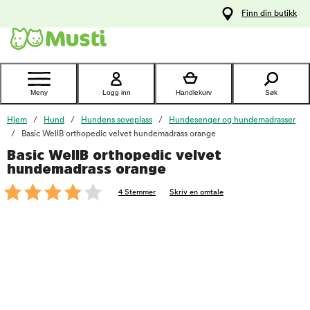
 til
Finn din butikk
oldet
Kontakt
kundeservice
Meny
Logg inn
Handlekurv
Søk
Hjem
Hund
Hundens soveplass
Hundesenger og hundemadrasser
Basic WellB orthopedic velvet hundemadrass orange
Basic WellB orthopedic velvet
foo
hundemadrass orange
4 Stemmer
Skriv en omtale