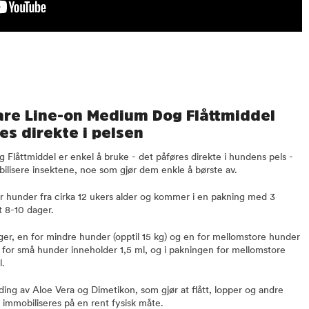
re Line-on Medium Dog Flåttmiddel
es direkte i pelsen
Flåttmiddel er enkel å bruke - det påføres direkte i hundens pels -
bilisere insektene, noe som gjør dem enkle å børste av.
for hunder fra cirka 12 ukers alder og kommer i en pakning med 3
t 8-10 dager.
nger, en for mindre hunder (opptil 15 kg) og en for mellomstore hunder
n for små hunder inneholder 1,5 ml, og i pakningen for mellomstore
l.
ing av Aloe Vera og Dimetikon, som gjør at flått, lopper og andre
 immobiliseres på en rent fysisk måte.