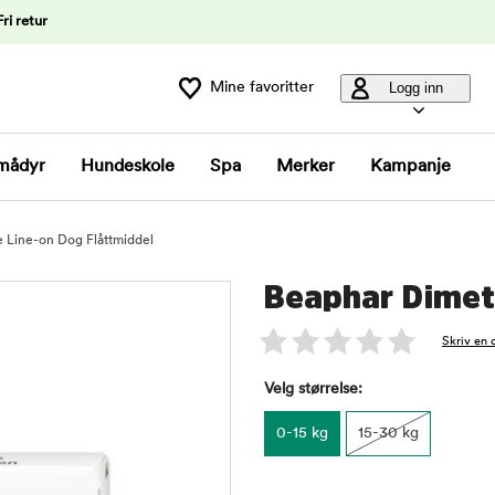
Fri retur
Mine favoritter
Logg inn
mådyr
Hundeskole
Spa
Merker
Kampanje
e Line-on Dog Flåttmiddel
Beaphar Dimeth
Skriv en 
Velg størrelse:
0-15 kg
15-30 kg