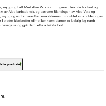
pper, mygg og flått Med Aloe Vera som fungerer pleiende for hud og
akt av Aloe barbadensis, og parfyme Blandingen av Aloe Vera og
lus, mygg og andre parasitter immobiliseres. Produktet inneholder ingen
 i stedet kiselstoffer (dimetikon) som danner et klebrig lag rundt
 bevegelse og gjør dem lette å børste bort.
dette produktet
re.