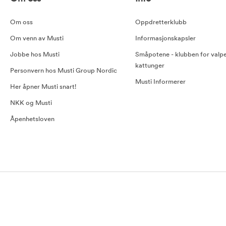
Om oss
Oppdretterklubb
Om venn av Musti
Informasjonskapsler
Jobbe hos Musti
Småpotene - klubben for valp
kattunger
Personvern hos Musti Group Nordic
Musti Informerer
Her åpner Musti snart!
NKK og Musti
Åpenhetsloven