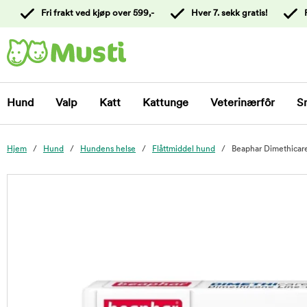
 til
Fri frakt ved kjøp over 599,-
Hver 7. sekk gratis!
oldet
Kontakt
kundeservice
Hund
Valp
Katt
Kattunge
Veterinærfôr
S
Hjem
Hund
Hundens helse
Flåttmiddel hund
Beaphar Dimethicar
foo