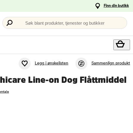
Finn din butikk
Søk blant produkter, tjenester og butikker
Legg i ønskelisten
Sammenlign produkt
icare Line-on Dog Flåttmiddel
omtale