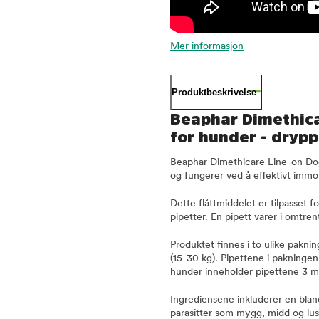
Mer informasjon
Produktbeskrivelse
Beaphar Dimethica
for hunder - drypp
Beaphar Dimethicare Line-on Dog 
og fungerer ved å effektivt immo
Dette flåttmiddelet er tilpasset 
pipetter. En pipett varer i omtren
Produktet finnes i to ulike pakni
(15-30 kg). Pipettene i pakninge
hunder inneholder pipettene 3 m
Ingrediensene inkluderer en bland
parasitter som mygg, midd og lus