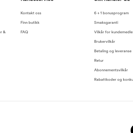
Kontakt oss
6 + 1 bonusprogram
Finn butikk
Smaksgaranti
er &
FAQ
Vilkår for kundemedl
Brukervilkår
Betaling og leveranse
Retur
Abonnementsvilkår
Rabattkoder og konku