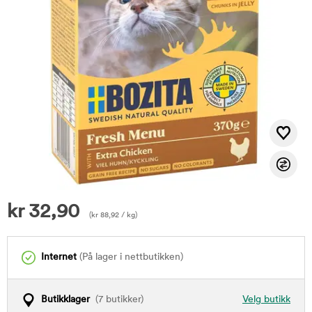
kr
32,90
(
kr
88,92
/ kg)
Internet
(På lager i nettbutikken)
Butikklager
(7 butikker)
Velg butikk