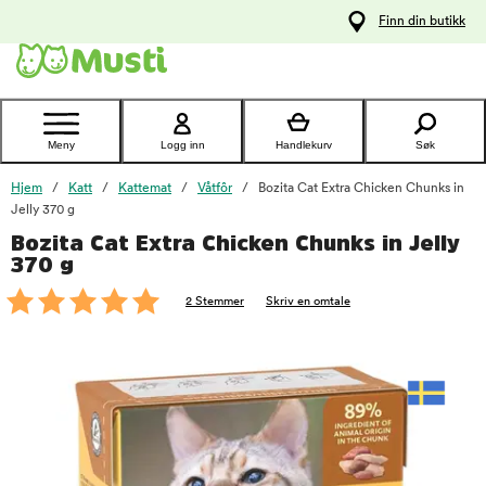
 til
Finn din butikk
oldet
Kontakt
kundeservice
Meny
Logg inn
Handlekurv
Søk
Hjem
Katt
Kattemat
Våtfôr
Bozita Cat Extra Chicken Chunks in
Jelly 370 g
Bozita Cat Extra Chicken Chunks in Jelly
foo
370 g
2 Stemmer
Skriv en omtale