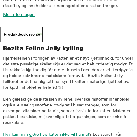
Kattefôr med et ekstra høyt kjøttinnhold er fremstilt av rene
råstoffer, og inneholder alle næringsstoffene katten trenger.
Mer informasjon
Produktbeskrivelse
Bozita Feline Jelly kylling
Hjørnesteinen i fôringen av katten er et høyt kjøttinnhold, for under
det søte pusaktige skallet skjuler det seg et helt ordentlig rovdyr. Et
tilstrekkelig kjøttholdig fôr nærer husets tiger, den er lett fordøyelig
og holder selv kresne matelskere fornøyd. I Bozita Feline Jelly-
fullfôret er det nemlig tatt hensyn til kattens naturlige kjøttbehov,
for kjøttinnholdet er hele 93 %!
Den geleaktige delikatessen av rene, svenske råstoffer inneholder
også alle næringsstoffene rovdyret i huset trenger, som for
eksempel vitaminer og taurin, som er livsviktig for katter. Maten er
pakket i praktiske, miljøvennlige Tetra-pakninger, som er enkle å
resirkulere.
Hva kan man gjøre hvis katten ikke vil ha mat
? Les svaret i vår