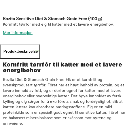
Bozita Sensitive Diet & Stomach Grain Free
(400 g)
Kornfritt tørrfôr med elg til katter med et lavere energibehov.
Mer informasjon
Produktbeskrivelse
Kornfritt tørrfôr til katter med et lavere
energibehov
Bozita Diet & Stomach Grain Free Elk er et kornfritt og
svenskprodusert tørrfôr. Fôret har et høyt innhold av protein, og et
lavere innhold av fett, og er derfor egnet for katter med et lavere
energibehov eller overvektige katter. Det høye innholdet av fersk
kylling og elg sørger for å øke fôrets smak og fordøyelighet, slik at
katten lettere kan absorbere næringsstoffene. Elg er en mild
proteinkilde som er spesielt godt egnet til sensitive katter. Fôret har
en balansert mineralbalanse som er skånsom mot nyrene og
urinveiene.