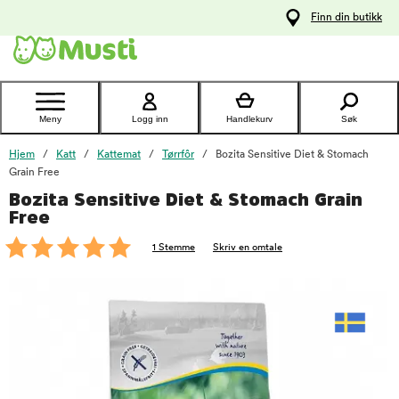
 til
Finn din butikk
oldet
Kontakt
kundeservice
Meny
Logg inn
Handlekurv
Søk
Hjem
Katt
Kattemat
Tørrfôr
Bozita Sensitive Diet & Stomach
Grain Free
Bozita Sensitive Diet & Stomach Grain
foo
Free
1 Stemme
Skriv en omtale