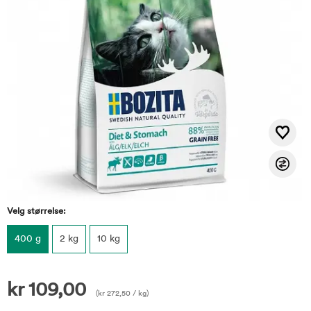
Velg størrelse:
400 g
2 kg
10 kg
kr
109,00
(
kr
272,50
/ kg)