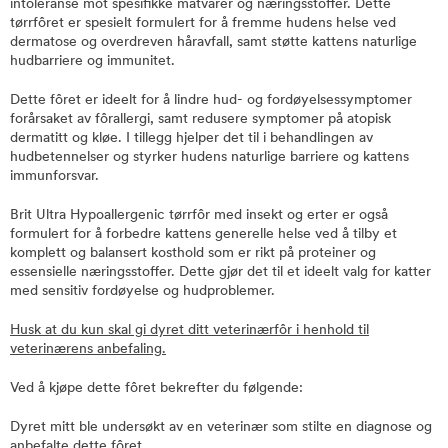
intoleranse mot spesifikke matvarer og næringsstoffer. Dette
tørrfôret er spesielt formulert for å fremme hudens helse ved
dermatose og overdreven håravfall, samt støtte kattens naturlige
hudbarriere og immunitet.
Dette fôret er ideelt for å lindre hud- og fordøyelsessymptomer
forårsaket av fôrallergi, samt redusere symptomer på atopisk
dermatitt og kløe. I tillegg hjelper det til i behandlingen av
hudbetennelser og styrker hudens naturlige barriere og kattens
immunforsvar.
Brit Ultra Hypoallergenic tørrfôr med insekt og erter er også
formulert for å forbedre kattens generelle helse ved å tilby et
komplett og balansert kosthold som er rikt på proteiner og
essensielle næringsstoffer. Dette gjør det til et ideelt valg for katter
med sensitiv fordøyelse og hudproblemer.
Husk at du kun skal gi dyret ditt veterinærfôr i henhold til
veterinærens anbefaling.
Ved å kjøpe dette fôret bekrefter du følgende:
Dyret mitt ble undersøkt av en veterinær som stilte en diagnose og
anbefalte dette fôret.