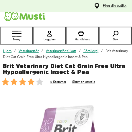
 til
Finn din butikk
oldet
Kontakt
kundeservice
Meny
Logg inn
Handlekurv
Søk
Hjem
Veterinærfôr
Veterinærfôr til katt
Fôrallergi
Brit Veterinary
Diet Cat Grain Free Ultra Hypoallergenic Insect & Pea
Brit Veterinary Diet Cat Grain Free Ultra
foo
Hypoallergenic Insect & Pea
2 Stemmer
Skriv en omtale