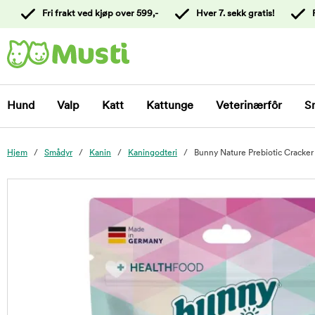
 til
Fri frakt ved kjøp over 599,-
Hver 7. sekk gratis!
oldet
Kontakt
kundeservice
Hund
Valp
Katt
Kattunge
Veterinærfôr
S
Hjem
Smådyr
Kanin
Kaningodteri
Bunny Nature Prebiotic Cracker
foo