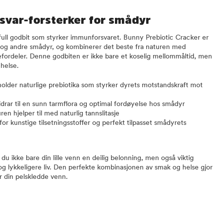
svar-forsterker for smådyr
kfull godbit som styrker immunforsvaret. Bunny Prebiotic Cracker er
er og andre smådyr, og kombinerer det beste fra naturen med
fordeler. Denne godbiten er ikke bare et koselig mellommåltid, men
 helse.
lder naturlige prebiotika som styrker dyrets motstandskraft mot
rar til en sunn tarmflora og optimal fordøyelse hos smådyr
en hjelper til med naturlig tannslitasje
 for kunstige tilsetningsstoffer og perfekt tilpasset smådyrets
u ikke bare din lille venn en deilig belonning, men også viktig
og lykkeligere liv. Den perfekte kombinasjonen av smak og helse gjor
or din pelskledde venn.