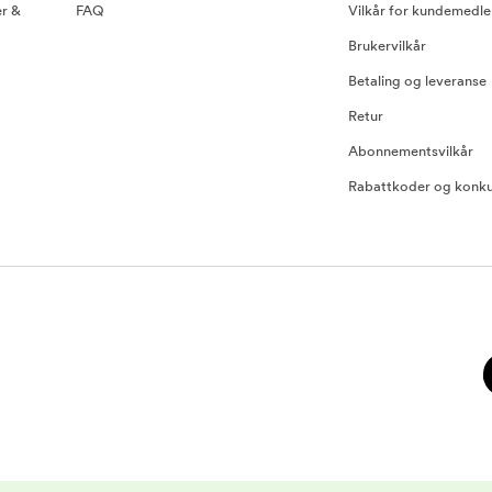
er &
FAQ
Vilkår for kundemedl
Brukervilkår
Betaling og leveranse
Retur
Abonnementsvilkår
Rabattkoder og konku