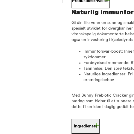
Produktbeskrivelse
Naturlig immunfor
Gi din lille venn en sunn og sma
spesielt utviklet for dvergkanin
vitenskapelig dokumenterte helse
ogsa en investering i kjæledyrets
Immunforsvar-boost: Inneho
sykdommer
Fordøyelsesfremmende: Bid
Tannhelse: Den sprø tekstur
Naturlige ingredienser: Fri
ernæringsbehov
Med Bunny Prebiotic Cracker gir d
næring som bidrar til et sunnere 
dette til en ideell daglig godbit f
Ingredienser