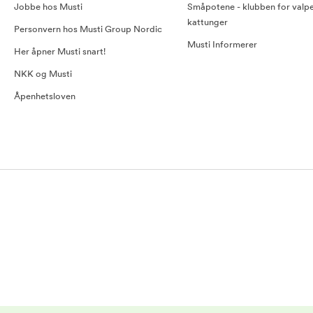
Jobbe hos Musti
Småpotene - klubben for valp
kattunger
Personvern hos Musti Group Nordic
Musti Informerer
Her åpner Musti snart!
NKK og Musti
Åpenhetsloven