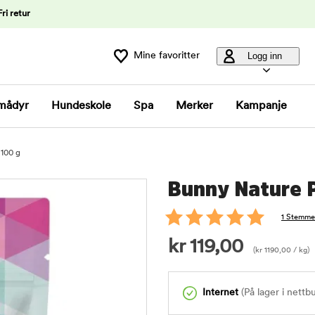
Fri retur
Mine favoritter
Logg inn
mådyr
Hundeskole
Spa
Merker
Kampanje
 100 g
Bunny Nature P
1 Stemme
kr
119,00
(
kr
1190,00
/ kg)
Internet
(På lager i nettb