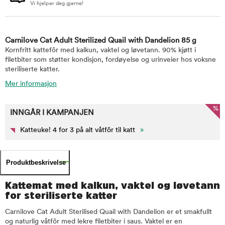
Vi hjelper deg gjerne!
Carnilove Cat Adult Sterilized Quail with Dandelion 85 g
Kornfritt kattefôr med kalkun, vaktel og løvetann. 90% kjøtt i
filetbiter som støtter kondisjon, fordøyelse og urinveier hos voksne
steriliserte katter.
Mer informasjon
%
INNGÅR I KAMPANJEN
Katteuke! 4 for 3 på alt våtfôr til katt
»
Produktbeskrivelse
Kattemat med kalkun, vaktel og løvetann
for steriliserte katter
Carnilove Cat Adult Sterilised Quail with Dandelion er et smakfullt
og naturlig våtfôr med lekre filetbiter i saus. Vaktel er en