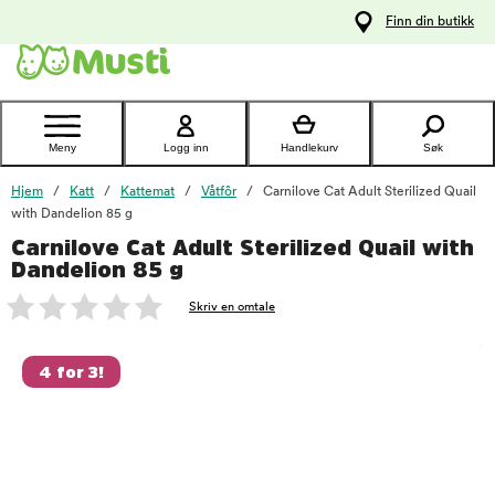
 til
Finn din butikk
oldet
Kontakt
kundeservice
Meny
Logg inn
Handlekurv
Søk
Hjem
Katt
Kattemat
Våtfôr
Carnilove Cat Adult Sterilized Quail
with Dandelion 85 g
Carnilove Cat Adult Sterilized Quail with
foo
Dandelion 85 g
Skriv en omtale
4 for 3!