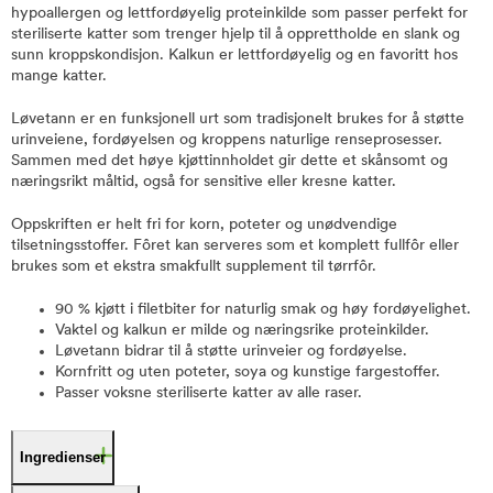
hypoallergen og lettfordøyelig proteinkilde som passer perfekt for
steriliserte katter som trenger hjelp til å opprettholde en slank og
sunn kroppskondisjon. Kalkun er lettfordøyelig og en favoritt hos
mange katter.
Løvetann er en funksjonell urt som tradisjonelt brukes for å støtte
urinveiene, fordøyelsen og kroppens naturlige renseprosesser.
Sammen med det høye kjøttinnholdet gir dette et skånsomt og
næringsrikt måltid, også for sensitive eller kresne katter.
Oppskriften er helt fri for korn, poteter og unødvendige
tilsetningsstoffer. Fôret kan serveres som et komplett fullfôr eller
brukes som et ekstra smakfullt supplement til tørrfôr.
90 % kjøtt i filetbiter for naturlig smak og høy fordøyelighet.
Vaktel og kalkun er milde og næringsrike proteinkilder.
Løvetann bidrar til å støtte urinveier og fordøyelse.
Kornfritt og uten poteter, soya og kunstige fargestoffer.
Passer voksne steriliserte katter av alle raser.
Ingredienser