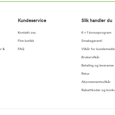
Kundeservice
Slik handler du
Kontakt oss
6 + 1 bonusprogram
Finn butikk
Smaksgaranti
er &
FAQ
Vilkår for kundemedl
Brukervilkår
Betaling og leveranse
Retur
Abonnementsvilkår
Rabattkoder og konku