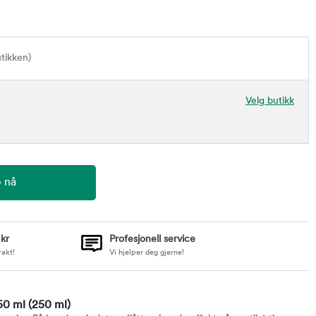
utikken)
Velg butikk
 kr
Profesjonell service
rakt!
Vi hjelper deg gjerne!
250 ml
(250 ml)