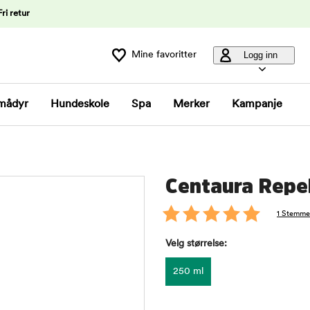
Fri retur
Mine favoritter
Logg inn
mådyr
Hundeskole
Spa
Merker
Kampanje
Centaura Repel
1 Stemme
Velg størrelse:
250 ml