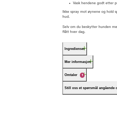
Vask hendene godt etter p
Ikke spray mot øynene og hold spr
hud.
Selv om du beskytter hunden med
flått hver dag.
Ingredienser
Mer informasjon
Omtaler
1
Still oss et spørsmål angående 