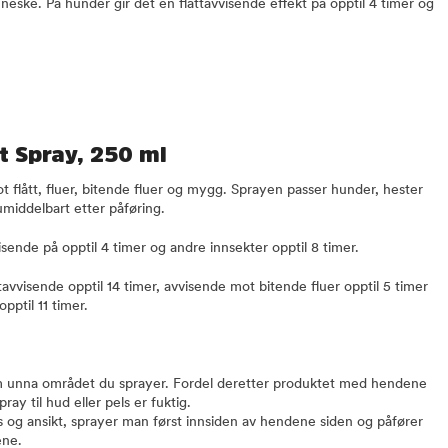
neske. På hunder gir det en flåttavvisende effekt på opptil 4 timer og
t Spray, 250 ml
 flått, fluer, bitende fluer og mygg. Sprayen passer hunder, hester
middelbart etter påføring.
isende på opptil 4 timer og andre innsekter opptil 8 timer.
avvisende opptil 14 timer, avvisende mot bitende fluer opptil 5 timer
ptil 11 timer.
m unna området du sprayer. Fordel deretter produktet med hendene
ay til hud eller pels er fuktig.
s og ansikt, sprayer man først innsiden av hendene siden og påfører
ene.