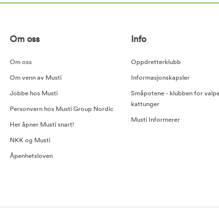
Om oss
Info
Om oss
Oppdretterklubb
Om venn av Musti
Informasjonskapsler
Jobbe hos Musti
Småpotene - klubben for valp
kattunger
Personvern hos Musti Group Nordic
Musti Informerer
Her åpner Musti snart!
NKK og Musti
Åpenhetsloven