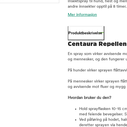
Insektspray til hund, hest og men
andre innsekter opptil på 8 timer.
Mer informasjon
Produktbeskrivelse
Centaura Repellen
En spray som virker avvisende mot
og mennesker, og den fungerer u
På hunder virker sprayen flåttavv
På mennesker virker sprayen flått
og avvisende mot fluer og mygg op
Hvordan bruker du den?
Hold sprayflasken 10-15 c
med feiende bevegelser. Spr
Ved påføring på hodet, hal
deretter sprayen via hend