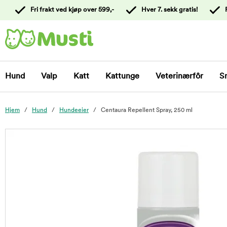
 til
Fri frakt ved kjøp over 599,-
Hver 7. sekk gratis!
oldet
Kontakt
kundeservice
Hund
Valp
Katt
Kattunge
Veterinærfôr
S
Hjem
Hund
Hundeeier
Centaura Repellent Spray, 250 ml
foo