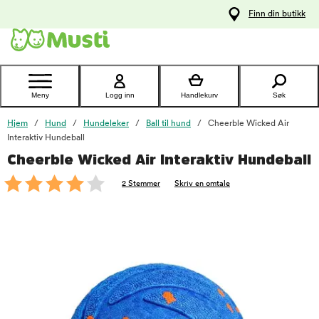
 til
Finn din butikk
oldet
Kontakt
kundeservice
Meny
Logg inn
Handlekurv
Søk
Hjem
Hund
Hundeleker
Ball til hund
Cheerble Wicked Air
Interaktiv Hundeball
Cheerble Wicked Air Interaktiv Hundeball
foo
2 Stemmer
Skriv en omtale