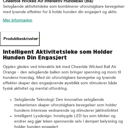
Cheerble Wicked Air Interaktiv Hundeball
(Blå)
Selvgående aktivitetsleke som kombinerer uforutsigbare bevegelser
med lysende effekter for å holde hunden din engasjert og aktiv.
Mer informasjon
Produktbeskrivelse
Intelligent Aktivitetsleke som Holder
Hunden Din Engasjert
Opplev gleden ved interaktiv lek med Cheerble Wicked Ball Air
Orange - den selvgående ballen som bringer spenning og moro til
hundens hverdag. Med sin uforutsigbare bevegelse og lysende
effekter skaper den engasjerende øyeblikk som stimulerer både
fysisk aktivitet og mental utfordring.
Selvgående Teknologi: Den innovative selvgående
mekanismen skaper uforutsigbare bevegelser som holder
hundens interesse vedvarende og stimulerer jaktinstinktet
Intelligent Lysdesign: Innebygde LED-lys som blinker og
endrer seg gjør leken spennende selv i dempet belysning og
holder hunden engasjert