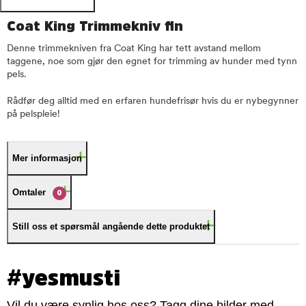
Coat King Trimmekniv fin
Denne trimmekniven fra Coat King har tett avstand mellom
taggene, noe som gjør den egnet for trimming av hunder med tynn
pels.
Rådfør deg alltid med en erfaren hundefrisør hvis du er nybegynner
på pelspleie!
Mer informasjon
Omtaler
0
Still oss et spørsmål angående dette produktet
#yesmusti
Vil du være synlig hos oss? Tagg dine bilder med