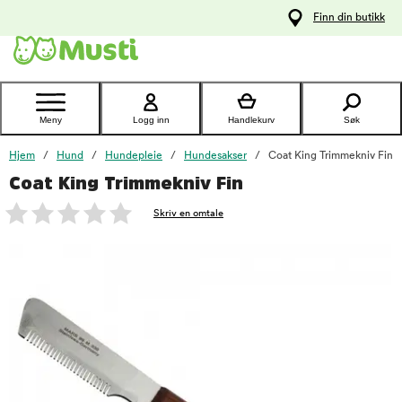
 til
Finn din butikk
oldet
Kontakt
kundeservice
Meny
Logg inn
Handlekurv
Søk
Hjem
Hund
Hundepleie
Hundesakser
Coat King Trimmekniv Fin
Coat King Trimmekniv Fin
foo
Skriv en omtale