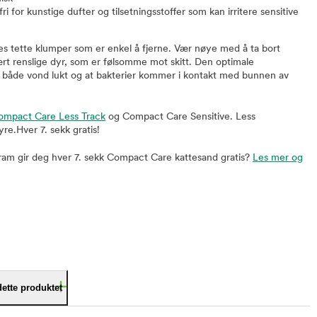
fri for kunstige dufter og tilsetningsstoffer som kan irritere sensitive
nes tette klumper som er enkel å fjerne. Vær nøye med å ta bort
ært renslige dyr, som er følsomme mot skitt. Den optimale
både vond lukt og at bakterier kommer i kontakt med bunnen av
ompact Care Less Track
og Compact Care Sensitive. Less
øyre.Hver 7. sekk gratis!
gram gir deg hver 7. sekk Compact Care kattesand gratis?
Les mer og
dette produktet