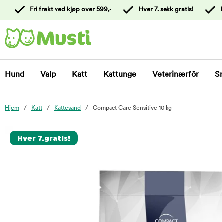
 til
Fri frakt ved kjøp over 599,-
Hver 7. sekk gratis!
oldet
Kontakt
kundeservice
Hund
Valp
Katt
Kattunge
Veterinærfôr
S
Hjem
Katt
Kattesand
Compact Care Sensitive 10 kg
foo
Hver 7.gratis!