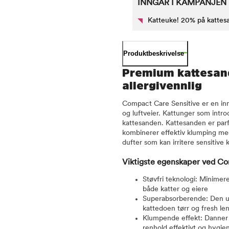
INNGÅR I KAMPANJEN
Katteuke! 20% på kattes
Produktbeskrivelse
Premium kattesand 
allergivennlig
Compact Care Sensitive er en inn
og luftveier. Kattunger som intr
kattesanden. Kattesanden er parf
kombinerer effektiv klumping med
dufter som kan irritere sensitive k
Viktigste egenskaper ved Co
Støvfri teknologi: Minimerer
både katter og eiere
Superabsorberende: Den un
kattedoen tørr og fresh le
Klumpende effekt: Danner 
renhold effektivt og hygien