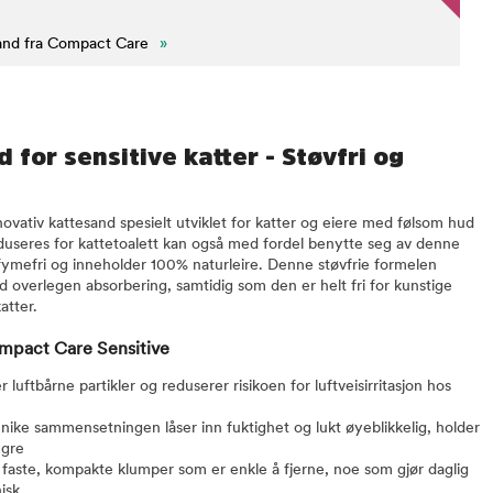
and fra Compact Care
»
for sensitive katter - Støvfri og
ovativ kattesand spesielt utviklet for katter og eiere med følsom hud
oduseres for kattetoalett kan også med fordel benytte seg av denne
ymefri og inneholder 100% naturleire. Denne støvfrie formelen
 overlegen absorbering, samtidig som den er helt fri for kunstige
atter.
mpact Care Sensitive
 luftbårne partikler og reduserer risikoen for luftveisirritasjon hos
ike sammensetningen låser inn fuktighet og lukt øyeblikkelig, holder
ngre
faste, kompakte klumper som er enkle å fjerne, noe som gjør daglig
isk