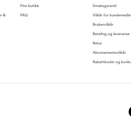
Finn butikk
Smaksgaranti
er &
FAQ
Vilkår for kundemedl
Brukervilkår
Betaling og leveranse
Retur
Abonnementsvilkår
Rabattkoder og konku