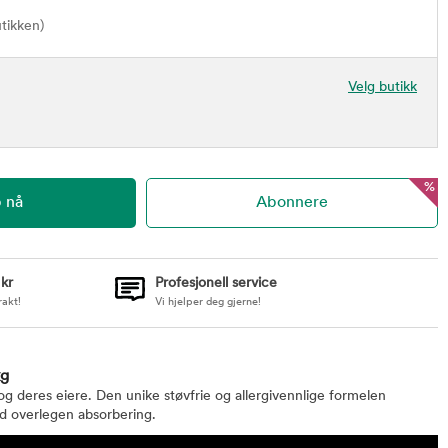
utikken)
Velg butikk
%
 kr
Profesjonell service
rakt!
Vi hjelper deg gjerne!
kg
 og deres eiere. Den unike støvfrie og allergivennlige formelen
d overlegen absorbering.