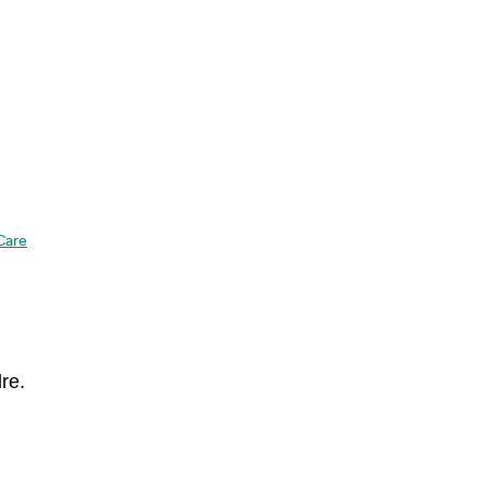
Care
re.