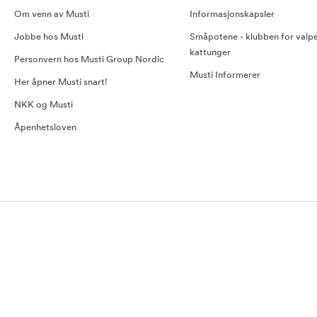
Om venn av Musti
Informasjonskapsler
Jobbe hos Musti
Småpotene - klubben for valp
kattunger
Personvern hos Musti Group Nordic
Musti Informerer
Her åpner Musti snart!
NKK og Musti
Åpenhetsloven