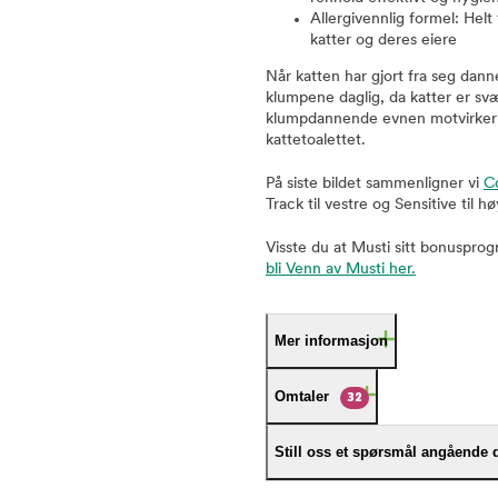
Allergivennlig formel: Helt 
katter og deres eiere
Når katten har gjort fra seg dan
klumpene daglig, da katter er sv
klumpdannende evnen motvirker 
kattetoalettet.
På siste bildet sammenligner vi
C
Track til vestre og Sensitive til h
Visste du at Musti sitt bonuspro
bli Venn av Musti her.
Mer informasjon
Omtaler
32
Still oss et spørsmål angående 