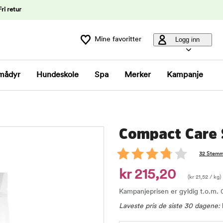
Fri retur
Mine favoritter
Logg inn
mådyr
Hundeskole
Spa
Merker
Kampanje
Compact Care S
32 Stemm
kr 215,20
(
kr
21,52
/ kg)
Kampanjeprisen er gyldig t.o.m.
Laveste pris de siste 30 dagene: