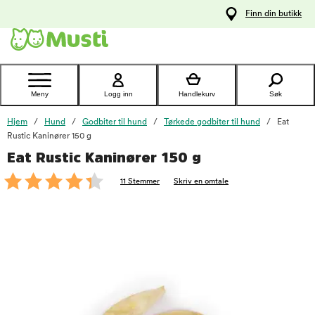
 til
Finn din butikk
oldet
Kontakt
kundeservice
Meny
Logg inn
Handlekurv
Søk
Hjem
Hund
Godbiter til hund
Tørkede godbiter til hund
Eat
Rustic Kaninører 150 g
Eat Rustic Kaninører 150 g
foo
11 Stemmer
Skriv en omtale