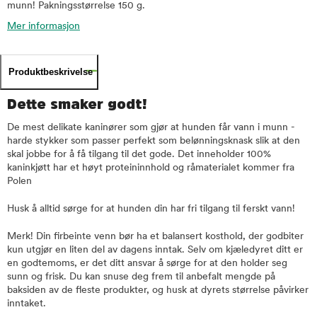
munn! Pakningsstørrelse 150 g.
Mer informasjon
Produktbeskrivelse
Dette smaker godt!
De mest delikate kaninører som gjør at hunden får vann i munn -
harde stykker som passer perfekt som belønningsknask slik at den
skal jobbe for å få tilgang til det gode. Det inneholder 100%
kaninkjøtt har et høyt proteininnhold og råmaterialet kommer fra
Polen
Husk å alltid sørge for at hunden din har fri tilgang til ferskt vann!
Merk! Din firbeinte venn bør ha et balansert kosthold, der godbiter
kun utgjør en liten del av dagens inntak. Selv om kjæledyret ditt er
en godtemoms, er det ditt ansvar å sørge for at den holder seg
sunn og frisk. Du kan snuse deg frem til anbefalt mengde på
baksiden av de fleste produkter, og husk at dyrets størrelse påvirker
inntaket.