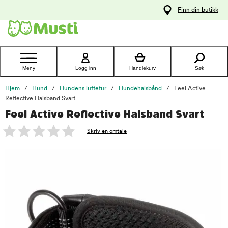
 til
Finn din butikk
oldet
Kontakt
kundeservice
Meny
Logg inn
Handlekurv
Søk
Hjem
Hund
Hundens luftetur
Hundehalsbånd
Feel Active
Reflective Halsband Svart
Feel Active Reflective Halsband Svart
foo
Skriv en omtale