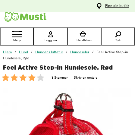
 til
Finn din butikk
oldet
Kontakt
kundeservice
Meny
Logg inn
Handlekurv
Søk
Hjem
Hund
Hundens luftetur
Hundeseler
Feel Active Step-in
Hundesele, Rød
Feel Active Step-in Hundesele, Rød
foo
3 Stemmer
Skriv en omtale