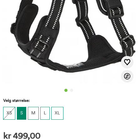
Velg størrelse:
XS
S
M
L
XL
kr
499,00