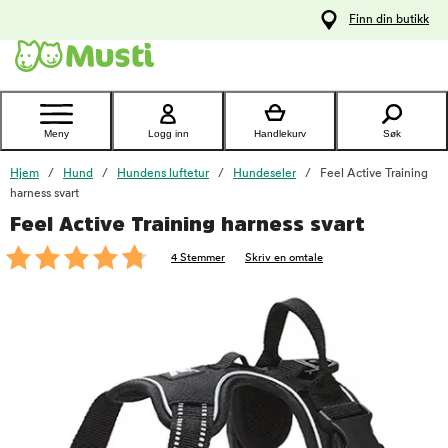
 til
Finn din butikk
oldet
Kontakt
kundeservice
Meny
Logg inn
Handlekurv
Søk
Hjem
Hund
Hundens luftetur
Hundeseler
Feel Active Training
harness svart
Feel Active Training harness svart
foo
4 Stemmer
Skriv en omtale