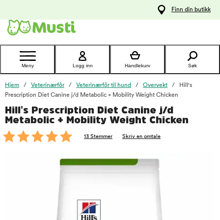
 til
Finn din butikk
oldet
Kontakt
kundeservice
Meny
Logg inn
Handlekurv
Søk
Hjem
Veterinærfôr
Veterinærfôr til hund
Overvekt
Hill's
Prescription Diet Canine j/d Metabolic + Mobility Weight Chicken
Hill's Prescription Diet Canine j/d
foo
Metabolic + Mobility Weight Chicken
13 Stemmer
Skriv en omtale