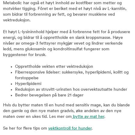
Metabolic har også et høyt innhold av kostfiber som metter og
motvirker tigging. Fôret er beriket med et høyt nivå av L-karnitin,
som bidrar til forbrenning av fett, og bevarer musklene ved
vektreduksjon.
Et høyt L-lysininnhold hjelper med å forbrenne fett for å produsere
energi, og bidrar til å opprettholde en slank kroppsmasse. Høye
nivåer av omega-3 fettsyrer mykgjør vevet og lindrer verkende
ledd, mens glukosamin og kondroitinsulfat fungerer som
byggestener for brusk.
Opprettholde vekten etter vektreduksjon
Fiberresponsive lidelser: sukkersyke, hyperlipidemi, kolitt og
forstoppelse
Hyperlipidemi
Reduksjon av struvitt-urinsten hos overvektsutsatte hunder
Bedrer bevegelsen på bare 21 dager
Hvis du bytter maten til en hund med sensitiv mage, kan du blande
den gamle og den nye maten gradvis, øke andelen av den nye
maten over en ukes tid. Les mer om
bytte av mat her
.
Se her for flere tips om
vektkontroll for hunder
.