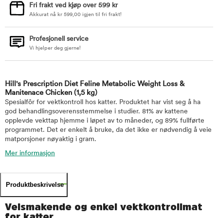
Fri frakt ved kjøp over 599 kr
Akkurat nå
kr
599,00
igjen til fri frakt!
Profesjonell service
Vi hjelper deg gjerne!
Hill's Prescription Diet Feline Metabolic Weight Loss &
Manitenace Chicken
(1,5 kg)
Spesialfôr for vektkontroll hos katter. Produktet har vist seg å ha
god behandlingsoverensstemmelse i studier. 81% av kattene
opplevde vekttap hjemme i løpet av to måneder, og 89% fullførte
programmet. Det er enkelt å bruke, da det ikke er nødvendig å veie
matporsjoner nøyaktig i gram.
Mer informasjon
Produktbeskrivelse
Velsmakende og enkel vektkontrollmat
for katter