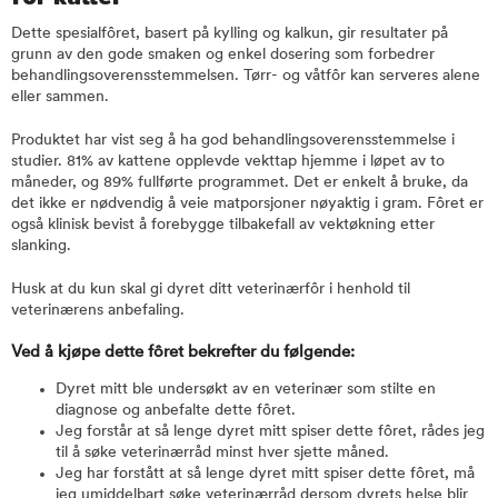
Dette spesialfôret, basert på kylling og kalkun, gir resultater på
grunn av den gode smaken og enkel dosering som forbedrer
behandlingsoverensstemmelsen. Tørr- og våtfôr kan serveres alene
eller sammen.
Produktet har vist seg å ha god behandlingsoverensstemmelse i
studier. 81% av kattene opplevde vekttap hjemme i løpet av to
måneder, og 89% fullførte programmet. Det er enkelt å bruke, da
det ikke er nødvendig å veie matporsjoner nøyaktig i gram. Fôret er
også klinisk bevist å forebygge tilbakefall av vektøkning etter
slanking.
Husk at du kun skal gi dyret ditt veterinærfôr i henhold til
veterinærens anbefaling.
Ved å kjøpe dette fôret bekrefter du følgende:
Dyret mitt ble undersøkt av en veterinær som stilte en
diagnose og anbefalte dette fôret.
Jeg forstår at så lenge dyret mitt spiser dette fôret, rådes jeg
til å søke veterinærråd minst hver sjette måned.
Jeg har forstått at så lenge dyret mitt spiser dette fôret, må
jeg umiddelbart søke veterinærråd dersom dyrets helse blir