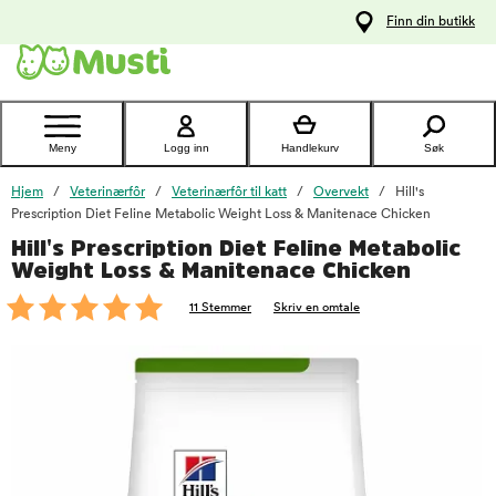
 til
Finn din butikk
oldet
Kontakt
kundeservice
Meny
Logg inn
Handlekurv
Søk
Hjem
Veterinærfôr
Veterinærfôr til katt
Overvekt
Hill's
Prescription Diet Feline Metabolic Weight Loss & Manitenace Chicken
Hill's Prescription Diet Feline Metabolic
foo
Weight Loss & Manitenace Chicken
11 Stemmer
Skriv en omtale