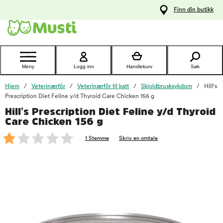
 til
Finn din butikk
oldet
Kontakt
kundeservice
Meny
Logg inn
Handlekurv
Søk
Hjem
Veterinærfôr
Veterinærfôr til katt
Skjoldbrusksykdom
Hill's
Prescription Diet Feline y/d Thyroid Care Chicken 156 g
Hill's Prescription Diet Feline y/d Thyroid
foo
Care Chicken 156 g
1 Stemme
Skriv en omtale