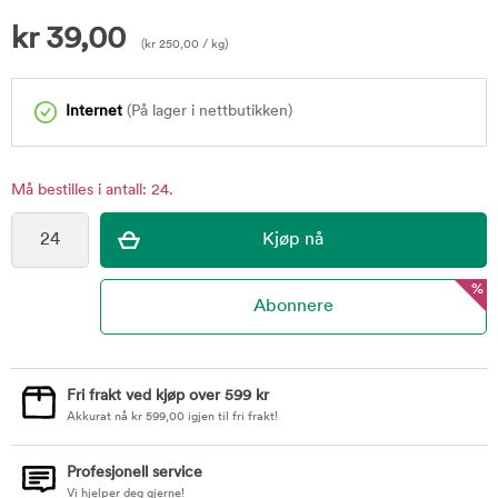
kr
39,00
(
kr
250,00
/ kg)
Internet
(På lager i nettbutikken)
Må bestilles i antall: 24.
%
Fri frakt ved kjøp over 599 kr
Akkurat nå
kr
599,00
igjen til fri frakt!
Profesjonell service
Vi hjelper deg gjerne!