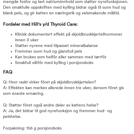
mengde fosfor og lavt natriuminnhold som støtter nyrefunksjonen.
Den smakfulle oppskriften med kylling bidrar også til sunn hud og
blank pels, og gir katten en næringsrik og velsmakende måltid.
Fordeler med Hill's y/d Thyroid Care:
Klinisk dokumentert effekt på skjoldbruskkjertelhormoner
innen 3 uker
Støtter nyrene med tilpasset mineralbalanse
Fremmer sunn hud og glansfull pels
Kan brukes som helfôr eller sammen med tørrfôr
Smakfull våtfôr med kylling i porsjonsboks
FAQ
Q: Hvor raskt virker fôret på skjoldbruskkjertelen?
A: Effekten kan merkes allerede innen tre uker, dersom fôret gis
som eneste ernæring.
Q: Støtter fôret også andre deler av kattens helse?
A: Ja, det bidrar til god nyrefunksjon og fremmer hud- og
pelshelse.
Forpakning: 156 g porsjonsboks