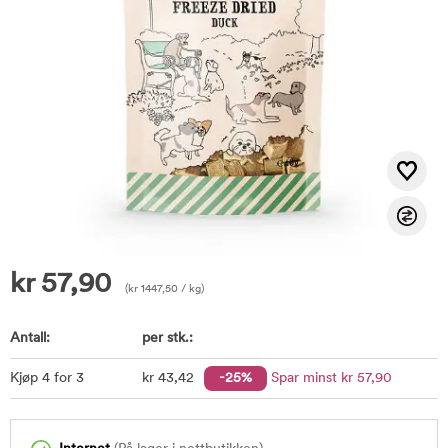
kr
57,90
(
kr
1447,50
/ kg)
Antall:
per stk.:
Kjøp 4 for 3
kr
43
,42
-25%
Spar minst
kr
57
,90