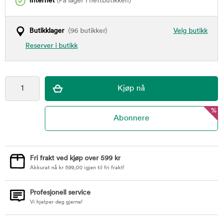
Internet
(På lager i nettbutikken)
Butikklager
(96 butikker)
Velg butikk
Reserver i butikk
%
Fri frakt ved kjøp over 599 kr
Akkurat nå
kr
599,00
igjen til fri frakt!
Profesjonell service
Vi hjelper deg gjerne!