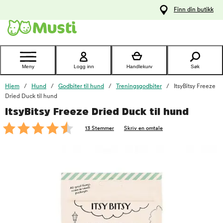
 til
Finn din butikk
oldet
Kontakt
kundeservice
Meny
Logg inn
Handlekurv
Søk
Hjem
Hund
Godbiter til hund
Treningsgodbiter
ItsyBitsy Freeze
Dried Duck til hund
ItsyBitsy Freeze Dried Duck til hund
foo
13 Stemmer
Skriv en omtale