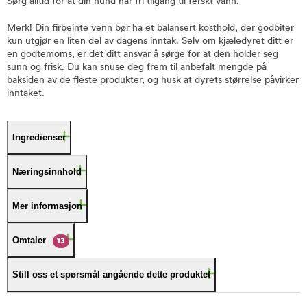
Sørg alltid for at din hund har fri tilgang til ferskt vann.
Merk! Din firbeinte venn bør ha et balansert kosthold, der godbiter
kun utgjør en liten del av dagens inntak. Selv om kjæledyret ditt er
en godtemoms, er det ditt ansvar å sørge for at den holder seg
sunn og frisk. Du kan snuse deg frem til anbefalt mengde på
baksiden av de fleste produkter, og husk at dyrets størrelse påvirker
inntaket.
Ingredienser
Næringsinnhold
Mer informasjon
Omtaler
13
Still oss et spørsmål angående dette produktet