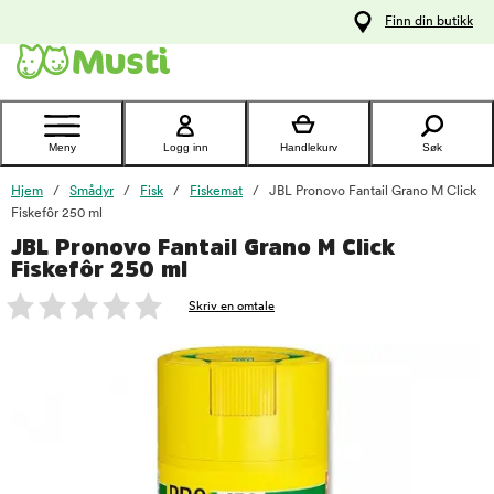
 til
Finn din butikk
oldet
Kontakt
kundeservice
Meny
Logg inn
Handlekurv
Søk
Hjem
Smådyr
Fisk
Fiskemat
JBL Pronovo Fantail Grano M Click
Fiskefôr 250 ml
JBL Pronovo Fantail Grano M Click
foo
Fiskefôr 250 ml
Skriv en omtale