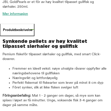
JBL GoldPearls er et fôr av høy kvalitet tilpasset gullfisk og
slørhaler. 250ml.
Mer informasjon
Produktbeskrivelse
Synkende pellets av høy kvalitet
tilpasset slørhaler og gullfisk
Pemium fiskefôr tilpasset slørhaler og gullfisk, med smart Click-
doserer.
Fremmer en ideell vekst: nøye utvalgte råvarer oppfyller alle
næringsbehovene til gullfisken
Næringsrikt og lettfordøyelig
Perfekt fiskemat til fiskearter som lever på minst 8 cm dyp
Fôret synker, slik at ikke fisken svelger luft
Fôringsanbefaling:
Mat 1 - 2 ganger om dager, så mye som kan
spises i løpet av få minutter. Unge, voksende fisk 3-4 ganger om
dager på samme måte.