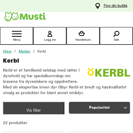
 til
Finn din butikk
oldet
Kontakt
kundeservice
Meny
Logg inn
Handlekurv
Søk
Hjem
Merker
Kerbl
Kerbl
Kerbl er et familieeid selskap med røtter i
dyrehold og har spesialkunnskap om
kravene fra dyreelskere og oppdrettere.
Med sin ekspertise innen dyr tilbyr Kerbl et bredt og høykvalitativt
utvalg av produkter for blant annet smådyr.
Popularitet
Vis filter
Sorter
22 produkter