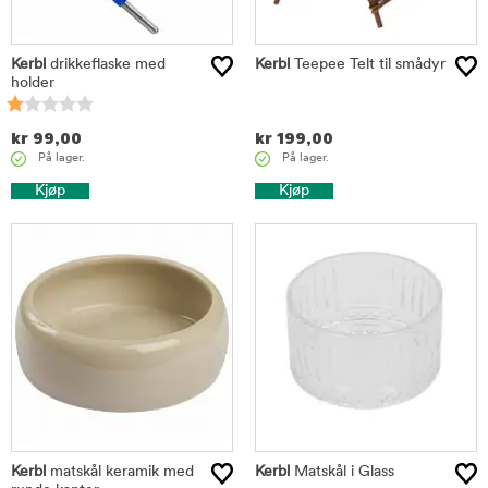
Kerbl
drikkeflaske med
Kerbl
Teepee Telt til smådyr
holder
kr
99,00
kr
199,00
På lager.
På lager.
Kjøp
Kjøp
Kerbl
matskål keramik med
Kerbl
Matskål i Glass