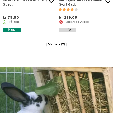
Kerbl
Keramikkskål til Smådyr
Kerbl
gittersekskjon i metall
Gulrot
Svart 6 stk
kr
79,90
kr
219,00
På lager.
Midlertidig utsolgt.
Kjøp
Info