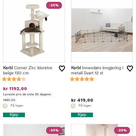
-20%
Kerbl
Corner Zirc kloretre
Kerbl
Innendørs inngjering i
beige 130 cm
metall Svart 12 st
kr
1192,00
Laveste pris de siste 30 dagene:
kr
419,00
1490.00.
På lager.
På lager.
Kjøp
Kjøp
-20%
-20%