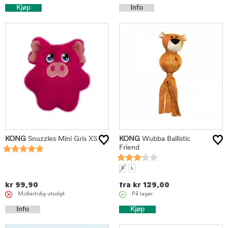
Kjøp
Info
KONG
Snuzzles Mini Gris XS
KONG
Wubba Ballistic
Friend
S
L
kr
99,90
fra
kr
129,00
Midlertidig utsolgt.
På lager.
Info
Kjøp