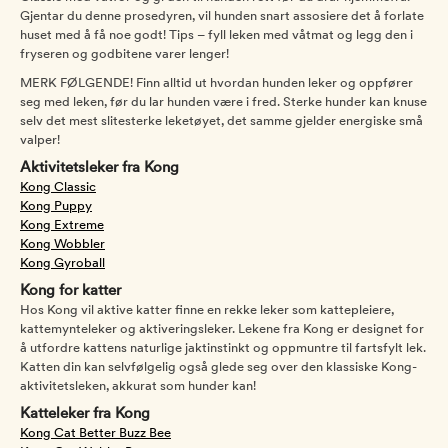
Gjentar du denne prosedyren, vil hunden snart assosiere det å forlate
huset med å få noe godt! Tips – fyll leken med våtmat og legg den i
fryseren og godbitene varer lenger!
MERK FØLGENDE! Finn alltid ut hvordan hunden leker og oppfører
seg med leken, før du lar hunden være i fred. Sterke hunder kan knuse
selv det mest slitesterke leketøyet, det samme gjelder energiske små
valper!
Aktivitetsleker fra Kong
Kong Classic
Kong Puppy
Kong Extreme
Kong Wobbler
Kong Gyroball
Kong for katter
Hos Kong vil aktive katter finne en rekke leker som kattepleiere,
kattemynteleker og aktiveringsleker. Lekene fra Kong er designet for
å utfordre kattens naturlige jaktinstinkt og oppmuntre til fartsfylt lek.
Katten din kan selvfølgelig også glede seg over den klassiske Kong-
aktivitetsleken, akkurat som hunder kan!
Katteleker fra Kong
Kong Cat Better Buzz Bee