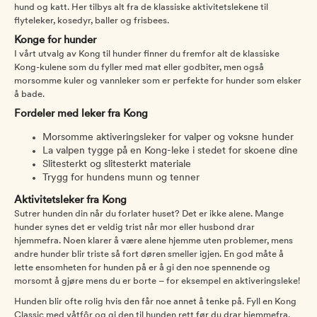
hund og katt. Her tilbys alt fra de klassiske aktivitetslekene til
flyteleker, kosedyr, baller og frisbees.
Konge for hunder
I vårt utvalg av Kong til hunder finner du fremfor alt de klassiske
Kong-kulene som du fyller med mat eller godbiter, men også
morsomme kuler og vannleker som er perfekte for hunder som elsker
å bade.
Fordeler med leker fra Kong
Morsomme aktiveringsleker for valper og voksne hunder
La valpen tygge på en Kong-leke i stedet for skoene dine
Slitesterkt og slitesterkt materiale
Trygg for hundens munn og tenner
Aktivitetsleker fra Kong
Sutrer hunden din når du forlater huset? Det er ikke alene. Mange
hunder synes det er veldig trist når mor eller husbond drar
hjemmefra. Noen klarer å være alene hjemme uten problemer, mens
andre hunder blir triste så fort døren smeller igjen. En god måte å
lette ensomheten for hunden på er å gi den noe spennende og
morsomt å gjøre mens du er borte – for eksempel en aktiveringsleke!
Hunden blir ofte rolig hvis den får noe annet å tenke på. Fyll en Kong
Classic med våtfôr og gi den til hunden rett før du drar hjemmefra.