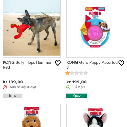
KONG
Belly Flops Hummer
KONG
Gyro Puppy Assorted
Rød
S
kr
139,00
kr
199,00
Midlertidig utsolgt.
På lager.
Info
Kjøp