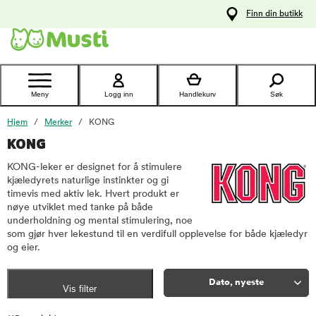
 til
Finn din butikk
oldet
Kontakt
kundeservice
Meny
Logg inn
Handlekurv
Søk
Hjem
Merker
KONG
KONG
KONG-leker er designet for å stimulere
kjæledyrets naturlige instinkter og gi
timevis med aktiv lek. Hvert produkt er
nøye utviklet med tanke på både
underholdning og mental stimulering, noe
som gjør hver lekestund til en verdifull opplevelse for både kjæledyr
og eier.
Dato, nyeste
Vis filter
Sorter