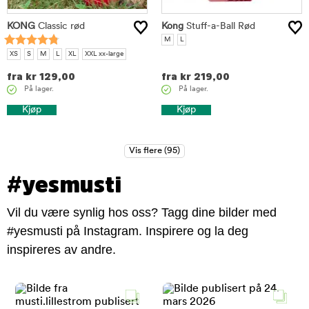
KONG
Classic rød
Kong
Stuff-a-Ball Rød
M
L
XS
S
M
L
XL
XXL xx-large
fra
kr
129,00
fra
kr
219,00
På lager.
På lager.
Kjøp
Kjøp
#yesmusti
Vil du være synlig hos oss? Tagg dine bilder med
#yesmusti på Instagram. Inspirere og la deg
inspireres av andre.