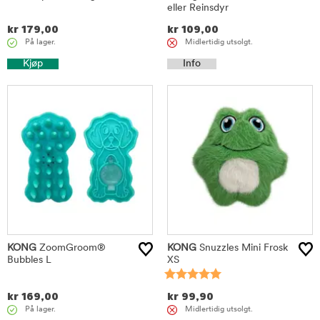
eller Reinsdyr
kr
179,00
kr
109,00
På lager.
Midlertidig utsolgt.
Kjøp
Info
KONG
ZoomGroom®
KONG
Snuzzles Mini Frosk
Bubbles L
XS
kr
169,00
kr
99,90
På lager.
Midlertidig utsolgt.