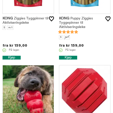
KONG
Ziggies Tyggpinner til
KONG
Puppy Ziggies
Aktiviseringsleke
Tyggepinner til
Aktiviseringsleke
S
m/l
S
m/l
fra
kr
159,00
fra
kr
159,00
På lager.
På lager.
Kjøp
Kjøp