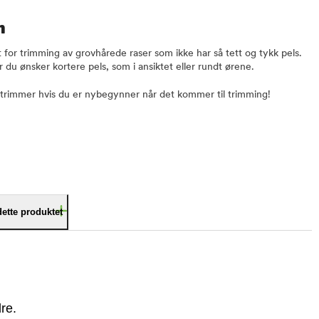
n
or trimming av grovhårede raser som ikke har så tett og tykk pels.
du ønsker kortere pels, som i ansiktet eller rundt ørene.
 trimmer hvis du er nybegynner når det kommer til trimming!
dette produktet
re.