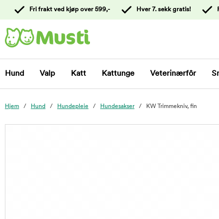
 til
Fri frakt ved kjøp over 599,-
Hver 7. sekk gratis!
oldet
Kontakt
kundeservice
Hund
Valp
Katt
Kattunge
Veterinærfôr
S
Hjem
Hund
Hundepleie
Hundesakser
KW Trimmekniv, fin
foo