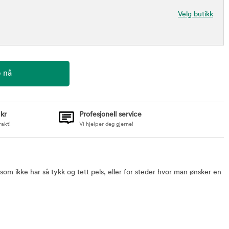
Velg butikk
 kr
Profesjonell service
rakt!
Vi hjelper deg gjerne!
om ikke har så tykk og tett pels, eller for steder hvor man ønsker en