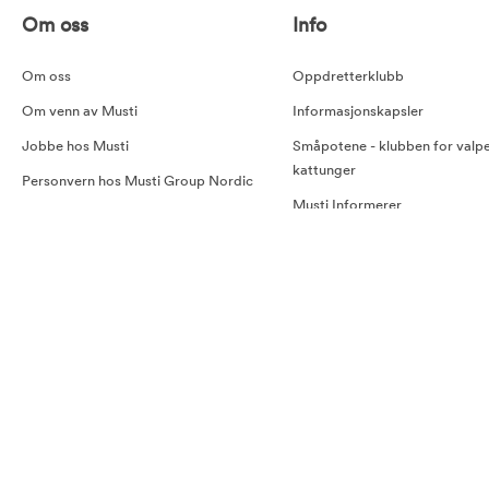
Om oss
Info
Om oss
Oppdretterklubb
Om venn av Musti
Informasjonskapsler
Jobbe hos Musti
Småpotene - klubben for valp
kattunger
Personvern hos Musti Group Nordic
Musti Informerer
Her åpner Musti snart!
NKK og Musti
Åpenhetsloven