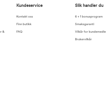
Kundeservice
Slik handler du
Kontakt oss
6 + 1 bonusprogram
Finn butikk
Smaksgaranti
er &
FAQ
Vilkår for kundemedl
Brukervilkår
Betaling og leveranse
Retur
Abonnementsvilkår
Rabattkoder og konku