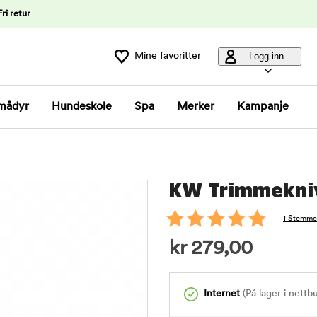
Fri retur
Mine favoritter
Logg inn
mådyr
Hundeskole
Spa
Merker
Kampanje
KW Trimmekniv
1 Stemme
kr
279,00
Internet
(På lager i nettb