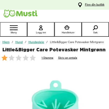
 til
Finn din butikk
oldet
Kontakt
kundeservice
Meny
Logg inn
Handlekurv
Søk
Hjem
Hund
Hundepleie
Little&Bigger Care Potevasker Mintgrønn
Little&Bigger Care Potevasker Mintgrønn
foo
1 Stemme
Skriv en omtale