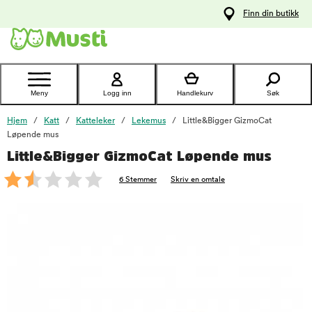
 til
Finn din butikk
oldet
Kontakt
kundeservice
Meny
Logg inn
Handlekurv
Søk
Hjem
Katt
Katteleker
Lekemus
Little&Bigger GizmoCat
Løpende mus
Little&Bigger GizmoCat Løpende mus
foo
6 Stemmer
Skriv en omtale