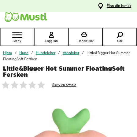
 til
Finn din butikk
oldet
Kontakt
kundeservice
Meny
Logg inn
Handlekurv
Søk
Hjem
Hund
Hundeleker
Vannleker
Little&Bigger Hot Summer
FloatingSoft Fersken
Little&Bigger Hot Summer FloatingSoft
foo
Fersken
Skriv en omtale