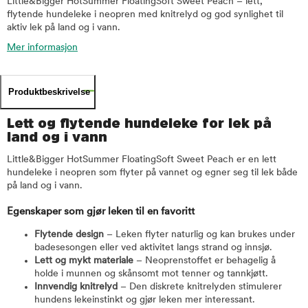
Little&Bigger HotSummer FloatingSoft Sweet Peach – lett,
flytende hundeleke i neopren med knitrelyd og god synlighet til
aktiv lek på land og i vann.
Mer informasjon
Produktbeskrivelse
Lett og flytende hundeleke for lek på
land og i vann
Little&Bigger HotSummer FloatingSoft Sweet Peach er en lett
hundeleke i neopren som flyter på vannet og egner seg til lek både
på land og i vann.
Egenskaper som gjør leken til en favoritt
Flytende design
– Leken flyter naturlig og kan brukes under
badesesongen eller ved aktivitet langs strand og innsjø.
Lett og mykt materiale
– Neoprenstoffet er behagelig å
holde i munnen og skånsomt mot tenner og tannkjøtt.
Innvendig knitrelyd
– Den diskrete knitrelyden stimulerer
hundens lekeinstinkt og gjør leken mer interessant.