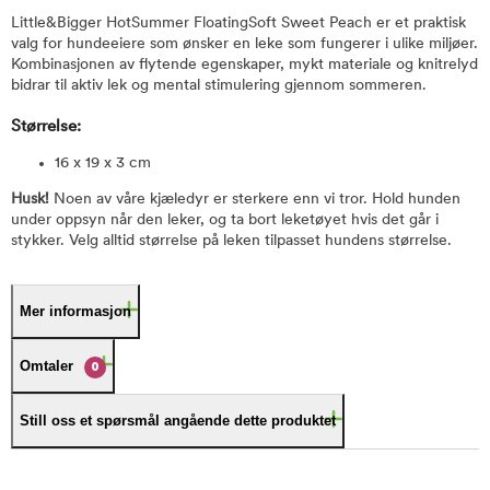
Little&Bigger HotSummer FloatingSoft Sweet Peach er et praktisk
valg for hundeeiere som ønsker en leke som fungerer i ulike miljøer.
Kombinasjonen av flytende egenskaper, mykt materiale og knitrelyd
bidrar til aktiv lek og mental stimulering gjennom sommeren.
Størrelse:
16 x 19 x 3 cm
Husk!
Noen av våre kjæledyr er sterkere enn vi tror. Hold hunden
under oppsyn når den leker, og ta bort leketøyet hvis det går i
stykker. Velg alltid størrelse på leken tilpasset hundens størrelse.
Mer informasjon
Omtaler
0
Still oss et spørsmål angående dette produktet