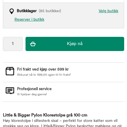
Butikklager
(85 butikker)
Velg butikk
Reserver i butikk
Fri frakt ved kjøp over 599 kr
Akkurat nå
kr
599,00
igjen til fri frakt!
Profesjonell service
Vi hjelper deg gjerne!
Little & Bigger Pylon Klorestolpe grå 100 cm
Høy klorestolpe i slitesterk sisal – perfekt for store katter som vil
strekke seg og klore. Little&Bigger Pylon beskytter møblene og gir