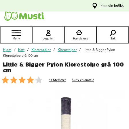
 til
Finn din butikk
oldet
Kontakt
kundeservice
Meny
Logg inn
Handlekurv
Søk
Hjem
Katt
Kloremøbler
Klorestolper
Little & Bigger Pylon
Klorestolpe grå 100 cm
Little & Bigger Pylon Klorestolpe grå 100
foo
cm
14 Stemmer
Skriv en omtale