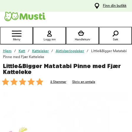
 til
Finn din butikk
oldet
Kontakt
kundeservice
Meny
Logg inn
Handlekurv
Søk
Hjem
Katt
Katteleker
Aktiviseringsleker
Little&Bigger Matatabi
Pinne med Fjær Katteleke
Little&Bigger Matatabi Pinne med Fjær
foo
Katteleke
2 Stemmer
Skriv en omtale