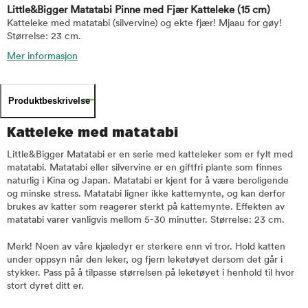
Little&Bigger Matatabi Pinne med Fjær Katteleke
(15 cm)
Katteleke med matatabi (silvervine) og ekte fjær! Mjaau for gøy!
Størrelse: 23 cm.
Mer informasjon
Produktbeskrivelse
Katteleke med matatabi
Little&Bigger Matatabi er en serie med katteleker som er fylt med
matatabi. Matatabi eller silvervine er en giftfri plante som finnes
naturlig i Kina og Japan. Matatabi er kjent for å være beroligende
og minske stress. Matatabi ligner ikke kattemynte, og kan derfor
brukes av katter som reagerer sterkt på kattemynte. Effekten av
matatabi varer vanligvis mellom 5-30 minutter. Størrelse: 23 cm.
Merk! Noen av våre kjæledyr er sterkere enn vi tror. Hold katten
under oppsyn når den leker, og fjern leketøyet dersom det går i
stykker. Pass på å tilpasse størrelsen på leketøyet i henhold til hvor
stort dyret ditt er.