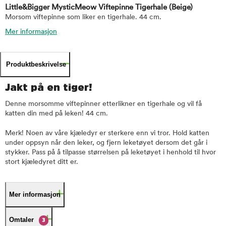
Little&Bigger MysticMeow Viftepinne Tigerhale
(Beige)
Morsom viftepinne som liker en tigerhale. 44 cm.
Mer informasjon
Produktbeskrivelse
Jakt på en tiger!
Denne morsomme viftepinner etterlikner en tigerhale og vil få
katten din med på leken! 44 cm.
Merk! Noen av våre kjæledyr er sterkere enn vi tror. Hold katten
under oppsyn når den leker, og fjern leketøyet dersom det går i
stykker. Pass på å tilpasse størrelsen på leketøyet i henhold til hvor
stort kjæledyret ditt er.
Mer informasjon
Omtaler
3