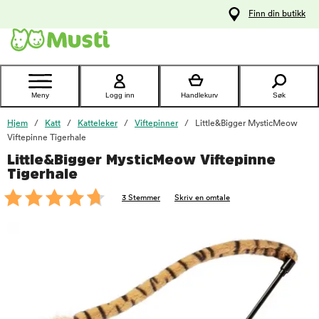
 til
Finn din butikk
oldet
Kontakt
kundeservice
Meny
Logg inn
Handlekurv
Søk
Hjem
Katt
Katteleker
Viftepinner
Little&Bigger MysticMeow
Viftepinne Tigerhale
Little&Bigger MysticMeow Viftepinne
foo
Tigerhale
3 Stemmer
Skriv en omtale