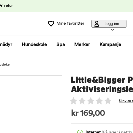
Fri retur
Mine favoritter
Logg inn
mådyr
Hundeskole
Spa
Merker
Kampanje
ngsleke
Little&Bigger 
Aktiviseringsl
Skriv en 
kr
169,00
Internet
(På lager i nettb