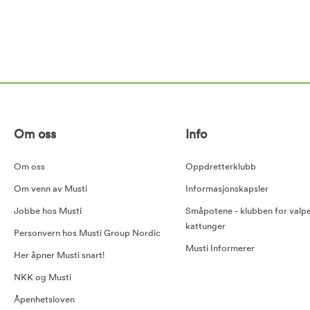
Om oss
Info
Om oss
Oppdretterklubb
Om venn av Musti
Informasjonskapsler
Jobbe hos Musti
Småpotene - klubben for valp
kattunger
Personvern hos Musti Group Nordic
Musti Informerer
Her åpner Musti snart!
NKK og Musti
Åpenhetsloven