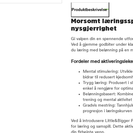
Produktbeskrivelse
Morsomt læringssp
nysgjerrighet
Gi valpen din en spennende utfor
Ved å gjemme godbiter under klaf
du læring med belønning på en 
Fordeler med aktiveringsleke
Mental stimulering: Utvikl
bidrar til redusert kjedso
Trygg læring: Produsert i s
enkel å rengjøre for optim
Belønningsbasert: Kombiner
trening og mental aktivitet
Gradvis mestring: Tannhjul
progresjon i læringskurven
Ved å introdusere Little&Bigger P
for læring og samspill. Dette akti
din firbeinte venn.