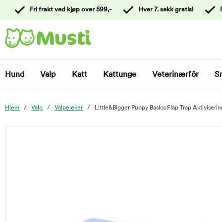
 til
Fri frakt ved kjøp over 599,-
Hver 7. sekk gratis!
oldet
Kontakt
kundeservice
Hund
Valp
Katt
Kattunge
Veterinærfôr
S
Hjem
Valp
Valpeleker
Little&Bigger Puppy Basics Flap Trap Aktiviseri
foo