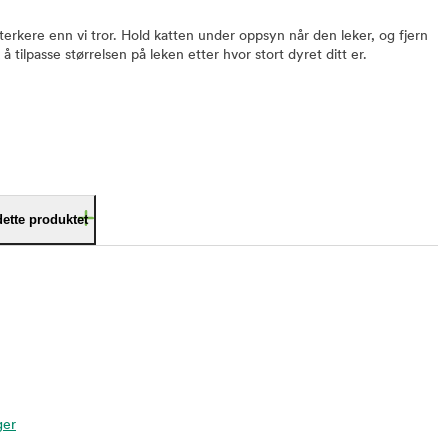
erkere enn vi tror. Hold katten under oppsyn når den leker, og fjern
å tilpasse størrelsen på leken etter hvor stort dyret ditt er.
dette produktet
ger