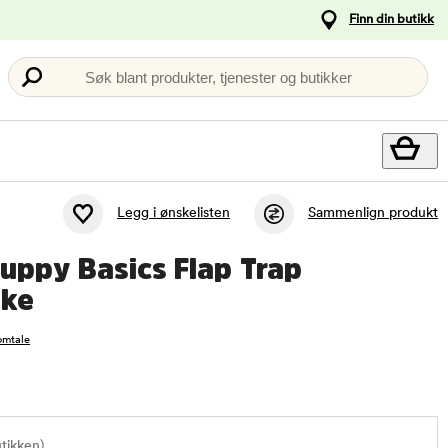
Finn din butikk
Søk blant produkter, tjenester og butikker
Legg i ønskelisten
Sammenlign produkt
Puppy Basics Flap Trap
eke
omtale
utikken)