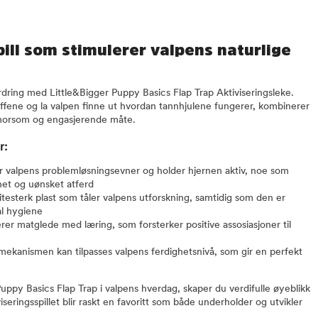
ill som stimulerer valpens naturlige
dring med Little&Bigger Puppy Basics Flap Trap Aktiviseringsleke.
fene og la valpen finne ut hvordan tannhjulene fungerer, kombinerer
morsom og engasjerende måte.
r:
er valpens problemløsningsevner og holder hjernen aktiv, noe som
mhet og uønsket atferd
litesterk plast som tåler valpens utforskning, samtidig som den er
al hygiene
er matglede med læring, som forsterker positive assosiasjoner til
mekanismen kan tilpasses valpens ferdighetsnivå, som gir en perfekt
uppy Basics Flap Trap i valpens hverdag, skaper du verdifulle øyeblikk
viseringsspillet blir raskt en favoritt som både underholder og utvikler