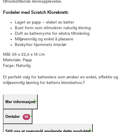
tilfredsstillende kloreopplevelse.
Fordeler med Scratch Klorebrett:
Laget av papp – elsket av katter
Buet form som stimulerer naturlig kloring
Duft av kattemynte for ekstra tiltrekning
Miljøvennlig og enkel å plassere
Beskytter hjemmets interiør
Mål: 55 x 22,5 x 13 cm
Materiale: Papp
Farge: Naturlig
Et perfekt valg for katteeiere som ønsker en enkel, effektiv og
miljøvennlig løsning for kattens klorebehov.?
Mer informasjon
Omtaler
10
Still oss et spørsmål angående dette produktet