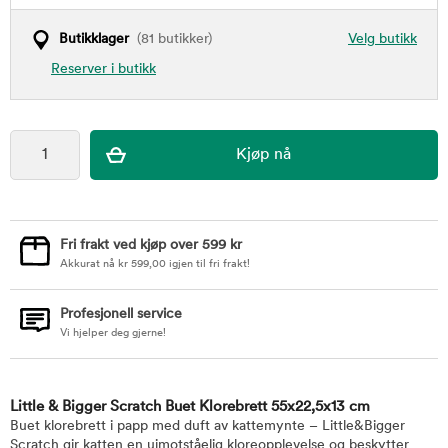
Butikklager
(81 butikker)
Velg butikk
Reserver i butikk
Fri frakt ved kjøp over 599 kr
Akkurat nå
kr
599,00
igjen til fri frakt!
Profesjonell service
Vi hjelper deg gjerne!
Little & Bigger Scratch Buet Klorebrett 55x22,5x13 cm
Buet klorebrett i papp med duft av kattemynte – Little&Bigger
Scratch gir katten en uimotståelig kloreopplevelse og beskytter