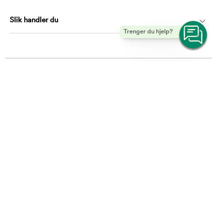
Slik handler du
Trenger du hjelp?
Kontakt
kundeservice@musti.no
Telefon: 21983009
Hverdager mellom 10.00 – 16.00