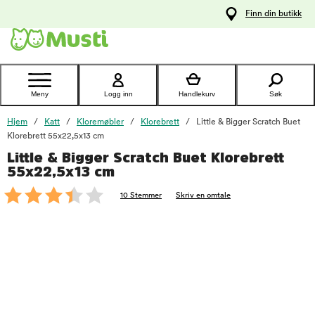
 til
Finn din butikk
oldet
Kontakt
kundeservice
Meny
Logg inn
Handlekurv
Søk
Hjem
Katt
Kloremøbler
Klorebrett
Little & Bigger Scratch Buet
Klorebrett 55x22,5x13 cm
Little & Bigger Scratch Buet Klorebrett
foo
55x22,5x13 cm
10 Stemmer
Skriv en omtale