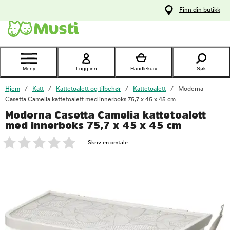
 til
Finn din butikk
oldet
Kontakt
kundeservice
Meny
Logg inn
Handlekurv
Søk
Hjem
Katt
Kattetoalett og tilbehør
Kattetoalett
Moderna
Casetta Camelia kattetoalett med innerboks 75,7 x 45 x 45 cm
Moderna Casetta Camelia kattetoalett
foo
med innerboks 75,7 x 45 x 45 cm
Skriv en omtale