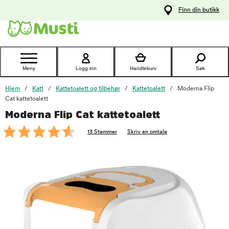
 til
Finn din butikk
oldet
Kontakt
kundeservice
Meny
Logg inn
Handlekurv
Søk
Hjem
Katt
Kattetoalett og tilbehør
Kattetoalett
Moderna Flip
Cat kattetoalett
Moderna Flip Cat kattetoalett
foo
13 Stemmer
Skriv en omtale